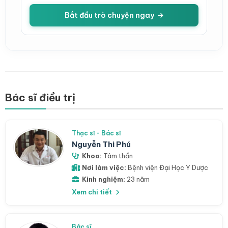
Bắt đầu trò chuyện ngay
Bác sĩ điều trị
Thạc sĩ - Bác sĩ
Nguyễn Thi Phú
Khoa:
Tâm thần
Nơi làm việc:
Bệnh viện Đại Học Y Dược
Kinh nghiệm:
23 năm
Xem chi tiết
Bác sĩ