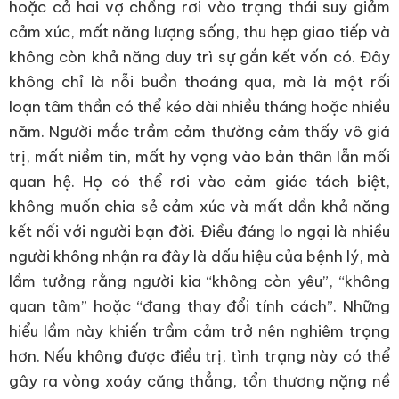
hoặc cả hai vợ chồng rơi vào trạng thái suy giảm
cảm xúc, mất năng lượng sống, thu hẹp giao tiếp và
không còn khả năng duy trì sự gắn kết vốn có. Đây
không chỉ là nỗi buồn thoáng qua, mà là một rối
loạn tâm thần có thể kéo dài nhiều tháng hoặc nhiều
năm. Người mắc trầm cảm thường cảm thấy vô giá
trị, mất niềm tin, mất hy vọng vào bản thân lẫn mối
quan hệ. Họ có thể rơi vào cảm giác tách biệt,
không muốn chia sẻ cảm xúc và mất dần khả năng
kết nối với người bạn đời. Điều đáng lo ngại là nhiều
người không nhận ra đây là dấu hiệu của bệnh lý, mà
lầm tưởng rằng người kia “không còn yêu”, “không
quan tâm” hoặc “đang thay đổi tính cách”. Những
hiểu lầm này khiến trầm cảm trở nên nghiêm trọng
hơn. Nếu không được điều trị, tình trạng này có thể
gây ra vòng xoáy căng thẳng, tổn thương nặng nề