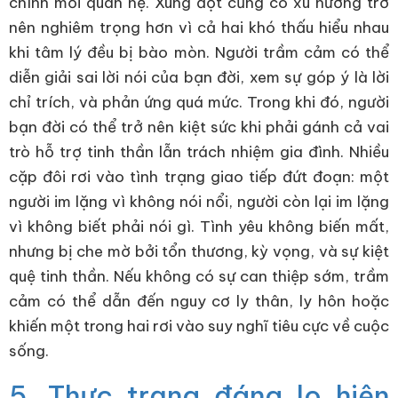
chính mối quan hệ. Xung đột cũng có xu hướng trở
nên nghiêm trọng hơn vì cả hai khó thấu hiểu nhau
khi tâm lý đều bị bào mòn. Người trầm cảm có thể
diễn giải sai lời nói của bạn đời, xem sự góp ý là lời
chỉ trích, và phản ứng quá mức. Trong khi đó, người
bạn đời có thể trở nên kiệt sức khi phải gánh cả vai
trò hỗ trợ tinh thần lẫn trách nhiệm gia đình. Nhiều
cặp đôi rơi vào tình trạng giao tiếp đứt đoạn: một
người im lặng vì không nói nổi, người còn lại im lặng
vì không biết phải nói gì. Tình yêu không biến mất,
nhưng bị che mờ bởi tổn thương, kỳ vọng, và sự kiệt
quệ tinh thần. Nếu không có sự can thiệp sớm, trầm
cảm có thể dẫn đến nguy cơ ly thân, ly hôn hoặc
khiến một trong hai rơi vào suy nghĩ tiêu cực về cuộc
sống.
5. Thực trạng đáng lo hiện