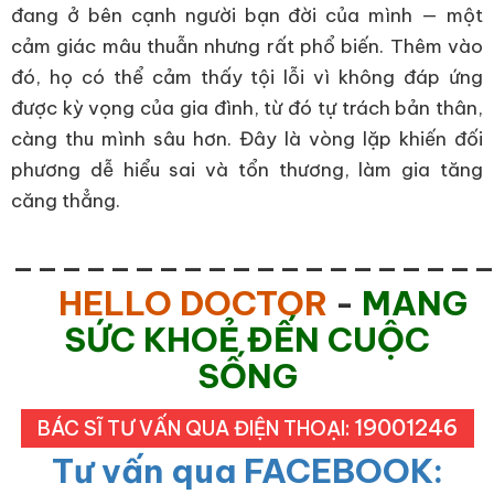
đang ở bên cạnh người bạn đời của mình — một
cảm giác mâu thuẫn nhưng rất phổ biến. Thêm vào
đó, họ có thể cảm thấy tội lỗi vì không đáp ứng
được kỳ vọng của gia đình, từ đó tự trách bản thân,
càng thu mình sâu hơn. Đây là vòng lặp khiến đối
phương dễ hiểu sai và tổn thương, làm gia tăng
căng thẳng.
___________________
HELLO DOCTOR
-
MANG
SỨC KHOẺ ĐẾN CUỘC
SỐNG
19001246
BÁC SĨ TƯ VẤN QUA ĐIỆN THOẠI:
Tư vấn qua FACEBOOK: