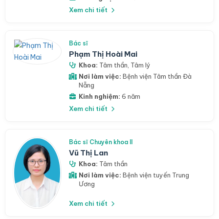
Xem chi tiết
Bác sĩ
Phạm Thị Hoài Mai
Khoa:
Tâm thần
,
Tâm lý
Nơi làm việc:
Bệnh viện Tâm thần Đà
Nẵng
Kinh nghiệm:
6 năm
Xem chi tiết
Bác sĩ Chuyên khoa II
Vũ Thị Lan
Khoa:
Tâm thần
Nơi làm việc:
Bệnh viện tuyến Trung
Ương
Xem chi tiết