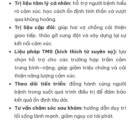
Trị liệu tâm lý cá nhân:
hỗ trợ người bệnh hiểu
rõ cảm xúc, học cách ổn định tinh thần và vượt
qua khủng hoảng.
Trị liệu cặp đôi:
giúp hai vợ chồng cải thiện
giao tiếp, tháo gỡ xung đột và xây dựng lại sự
kết nối cảm xúc.
Liệu pháp TMS (kích thích từ xuyên sọ):
lựa
chọn hỗ trợ cho các trường hợp trầm cảm
trung bình–nặng, giúp giảm triệu chứng và cải
thiện năng lượng cảm xúc.
Theo dõi tiến triển:
đồng hành cùng người
bệnh trong suốt quá trình điều trị để đảm bảo
kết quả ổn định lâu dài.
Tư vấn chăm sóc sau khám:
hướng dẫn duy trì
lối sống lành mạnh, giảm nguy cơ tái phát.