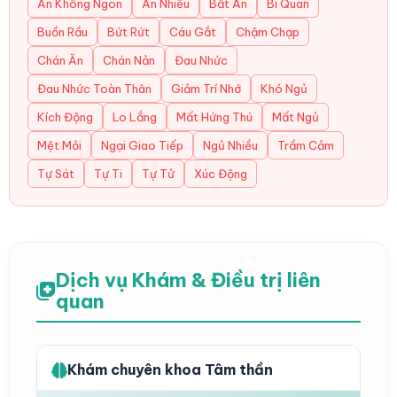
Ăn Không Ngon
Ăn Nhiều
Bất An
Bi Quan
Buồn Rầu
Bứt Rứt
Cáu Gắt
Chậm Chạp
Chán Ăn
Chán Nản
Đau Nhức
Đau Nhức Toàn Thân
Giảm Trí Nhớ
Khó Ngủ
Kích Động
Lo Lắng
Mất Hứng Thú
Mất Ngủ
Mệt Mỏi
Ngại Giao Tiếp
Ngủ Nhiều
Trầm Cảm
Tự Sát
Tự Ti
Tự Tử
Xúc Động
Dịch vụ Khám & Điều trị liên
quan
Khám chuyên khoa Tâm thần