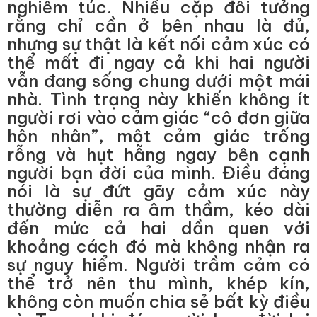
nghiêm túc. Nhiều cặp đôi tưởng
rằng chỉ cần ở bên nhau là đủ,
nhưng sự thật là kết nối cảm xúc có
thể mất đi ngay cả khi hai người
vẫn đang sống chung dưới một mái
nhà. Tình trạng này khiến không ít
người rơi vào cảm giác “cô đơn giữa
hôn nhân”, một cảm giác trống
rỗng và hụt hẫng ngay bên cạnh
người bạn đời của mình. Điều đáng
nói là sự đứt gãy cảm xúc này
thường diễn ra âm thầm, kéo dài
đến mức cả hai dần quen với
khoảng cách đó mà không nhận ra
sự nguy hiểm. Người trầm cảm có
thể trở nên thu mình, khép kín,
không còn muốn chia sẻ bất kỳ điều