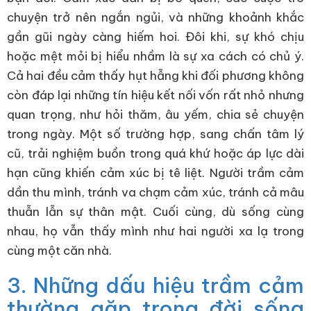
chuyện trở nên ngắn ngủi, và những khoảnh khắc
gần gũi ngày càng hiếm hoi. Đôi khi, sự khó chịu
hoặc mệt mỏi bị hiểu nhầm là sự xa cách có chủ ý.
Cả hai đều cảm thấy hụt hẫng khi đối phương không
còn đáp lại những tín hiệu kết nối vốn rất nhỏ nhưng
quan trọng, như hỏi thăm, âu yếm, chia sẻ chuyện
trong ngày. Một số trường hợp, sang chấn tâm lý
cũ, trải nghiệm buồn trong quá khứ hoặc áp lực dài
hạn cũng khiến cảm xúc bị tê liệt. Người trầm cảm
dần thu mình, tránh va chạm cảm xúc, tránh cả mâu
thuẫn lẫn sự thân mật. Cuối cùng, dù sống cùng
nhau, họ vẫn thấy mình như hai người xa lạ trong
cùng một căn nhà.
3. Những dấu hiệu trầm cảm
thường gặp trong đời sống