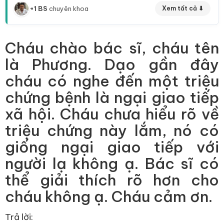
+1 BS
chuyên khoa
Xem tất cả ⬇
Cháu chào bác sĩ, cháu tên
là Phương. Dạo gần đây
cháu có nghe đến một triệu
chứng bệnh là ngại giao tiếp
xã hội. Cháu chưa hiểu rõ về
triệu chứng này lắm, nó có
giống ngại giao tiếp với
người lạ không ạ. Bác sĩ có
thể giải thích rõ hơn cho
cháu không ạ. Cháu cảm ơn.
Trả lời: