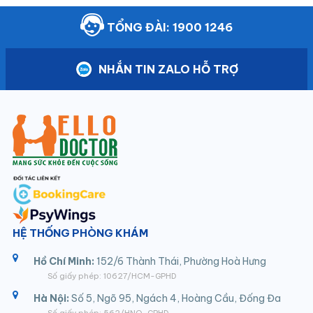
TỔNG ĐÀI: 1900 1246
NHẮN TIN ZALO HỖ TRỢ
HỆ THỐNG PHÒNG KHÁM
Hồ Chí Minh:
152/6 Thành Thái, Phường Hoà Hưng
Số giấy phép: 10627/HCM-GPHD
Hà Nội:
Số 5, Ngõ 95, Ngách 4, Hoàng Cầu, Đống Đa
Số giấy phép: 562/HNO-GPHD