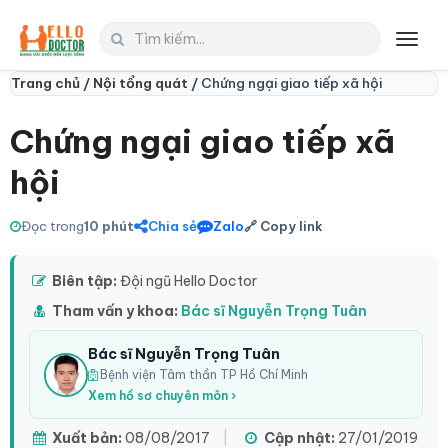
Toggl
navig
Trang chủ /
Nội tổng quát /
Chứng ngại giao tiếp xã hội
Chứng ngại giao tiếp xã
hội
Đọc trong
10 phút
Chia sẻ
Zalo
🔗 Copy link
Biên tập:
Đội ngũ Hello Doctor
Tham vấn y khoa:
Bác sĩ Nguyễn Trọng Tuân
Bác sĩ Nguyễn Trọng Tuân
Bệnh viện Tâm thần TP Hồ Chí Minh
Xem hồ sơ chuyên môn ›
Xuất bản:
08/08/2017
|
Cập nhật:
27/01/2019