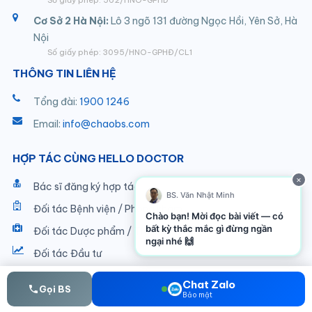
Cơ Sở 2 Hà Nội:
Lô 3 ngõ 131 đường Ngọc Hồi, Yên Sở, Hà
Nội
Số giấy phép: 3095/HNO-GPHĐ/CL1
THÔNG TIN LIÊN HỆ
Tổng đài:
1900 1246
Email:
info@chaobs.com
HỢP TÁC CÙNG HELLO DOCTOR
×
Bác sĩ đăng ký hợp tác
BS. Văn Nhật Minh
Đối tác Bệnh viện / Phòng khám
Chào bạn! Mời đọc bài viết — có
bất kỳ thắc mắc gì đừng ngần
Đối tác Dược phẩm / Thiết bị
ngại nhé 🙌
Đối tác Đầu tư
🤖 HELLO DOCTOR AI
Chat Zalo
Gọi BS
Bảo mật
Trợ lý y tế thông minh, hỗ trợ giải đáp thắc mắc sức khỏe