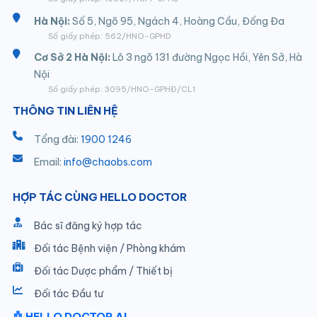
Hà Nội:
Số 5, Ngõ 95, Ngách 4, Hoàng Cầu, Đống Đa
Số giấy phép: 562/HNO-GPHD
Cơ Sở 2 Hà Nội:
Lô 3 ngõ 131 đường Ngọc Hồi, Yên Sở, Hà
Nội
Số giấy phép: 3095/HNO-GPHĐ/CL1
THÔNG TIN LIÊN HỆ
Tổng đài:
1900 1246
Email:
info@chaobs.com
HỢP TÁC CÙNG HELLO DOCTOR
Bác sĩ đăng ký hợp tác
Đối tác Bệnh viện / Phòng khám
Đối tác Dược phẩm / Thiết bị
Đối tác Đầu tư
🤖 HELLO DOCTOR AI