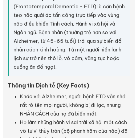
(Frontotemporal Dementia - FTD) là căn bệnh
teo não quái ác tấn công trực tiếp vào vùng
não điều khiển Tính cách, Hành vi xã hội và
Ngôn ngữ. Bệnh nhân (thường trẻ hơn so với
Alzheimer, từ 45-65 tuổi) trải qua sự biến đổi
nhân cách kinh hoàng: Từ một người hiền lành,
lịch sự trở nên thô lỗ, vô cảm, văng tục hoặc
cuồng ăn đồ ngọt.
Thông tin Dịch tễ (Key Facts)
Khác với Alzheimer, người bệnh FTD vẫn nhớ
rất rõ tên mọi người, không bị đi lạc, nhưng
NHÂN CÁCH của họ đã biến mất.
Họ làm những hành vi sai trái xã hội một cách
vô tư vì thùy trán (bộ phanh hãm của não) đã