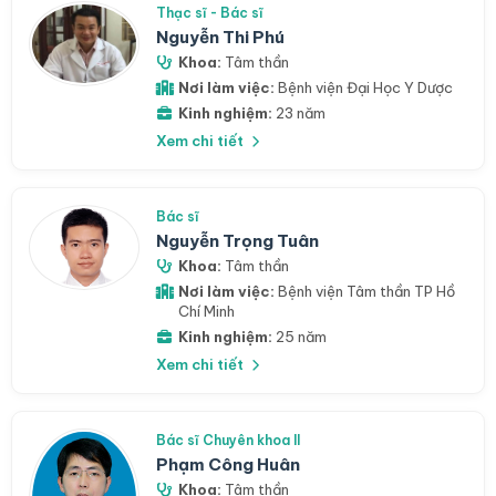
Thạc sĩ - Bác sĩ
Nguyễn Thi Phú
Khoa:
Tâm thần
Nơi làm việc:
Bệnh viện Đại Học Y Dược
Kinh nghiệm:
23 năm
Xem chi tiết
Bác sĩ
Nguyễn Trọng Tuân
Khoa:
Tâm thần
Nơi làm việc:
Bệnh viện Tâm thần TP Hồ
Chí Minh
Kinh nghiệm:
25 năm
Xem chi tiết
Bác sĩ Chuyên khoa II
Phạm Công Huân
Khoa:
Tâm thần