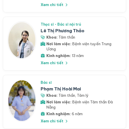
Xem chi tiết
Thạc sĩ - Bác sĩ nội trú
Lê Thị Phương Thảo
Khoa:
Tâm thần
Nơi làm việc:
Bệnh viện tuyến Trung
Ương
Kinh nghiệm:
13 năm
Xem chi tiết
Bác sĩ
Phạm Thị Hoài Mai
Khoa:
Tâm thần
,
Tâm lý
Nơi làm việc:
Bệnh viện Tâm thần Đà
Nẵng
Kinh nghiệm:
6 năm
Xem chi tiết