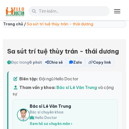
Toggl
Trang chủ /
Sa sút trí tuệ thùy trán - thái dương
Sa sút trí tuệ thùy trán - thái dương
Đọc trong
6 phút
Chia sẻ
Zalo
Copy link
Biên tập:
Đội ngũ Hello Doctor
Tham vấn y khoa:
Bác sĩ Lê Văn Trung
và cộng
sự
Bác sĩ Lê Văn Trung
Bác sĩ chuyên khoa
Hello Doctor
Xem hồ sơ chuyên môn ›