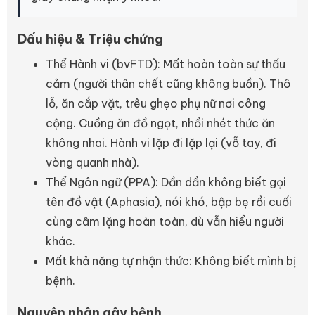
Dấu hiệu & Triệu chứng
Thể Hành vi (bvFTD): Mất hoàn toàn sự thấu
cảm (người thân chết cũng không buồn). Thô
lỗ, ăn cắp vặt, trêu ghẹo phụ nữ nơi công
cộng. Cuồng ăn đồ ngọt, nhồi nhét thức ăn
không nhai. Hành vi lặp đi lặp lại (vỗ tay, đi
vòng quanh nhà).
Thể Ngôn ngữ (PPA): Dần dần không biết gọi
tên đồ vật (Aphasia), nói khó, bập bẹ rồi cuối
cùng câm lặng hoàn toàn, dù vẫn hiểu người
khác.
Mất khả năng tự nhận thức: Không biết mình bị
bệnh.
Nguyên nhân gây bệnh