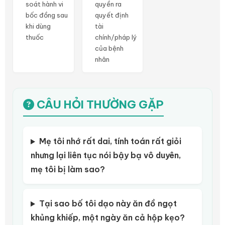
soát hành vi
quyền ra
bốc đồng sau
quyết định
khi dùng
tài
thuốc
chính/pháp lý
của bệnh
nhân
CÂU HỎI THƯỜNG GẶP
Mẹ tôi nhớ rất dai, tính toán rất giỏi
nhưng lại liên tục nói bậy bạ vô duyên,
mẹ tôi bị làm sao?
Tại sao bố tôi dạo này ăn đồ ngọt
khủng khiếp, một ngày ăn cả hộp kẹo?