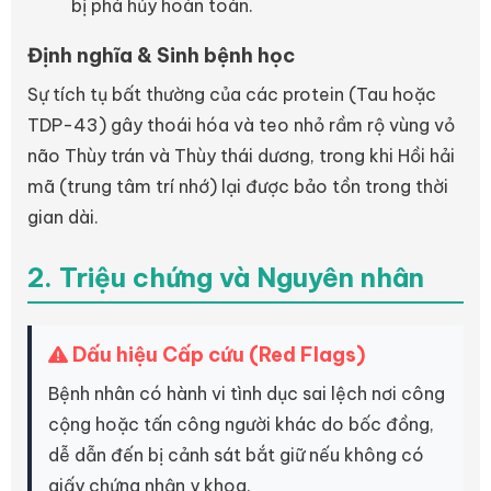
bị phá hủy hoàn toàn.
Định nghĩa & Sinh bệnh học
Sự tích tụ bất thường của các protein (Tau hoặc
TDP-43) gây thoái hóa và teo nhỏ rầm rộ vùng vỏ
não Thùy trán và Thùy thái dương, trong khi Hồi hải
mã (trung tâm trí nhớ) lại được bảo tồn trong thời
gian dài.
2. Triệu chứng và Nguyên nhân
Dấu hiệu Cấp cứu (Red Flags)
Bệnh nhân có hành vi tình dục sai lệch nơi công
cộng hoặc tấn công người khác do bốc đồng,
dễ dẫn đến bị cảnh sát bắt giữ nếu không có
giấy chứng nhận y khoa.