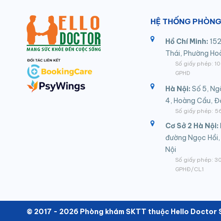
HỆ THỐNG PHÒNG
Hồ Chí Minh:
152
Thái, Phường Ho
Số giấy phép: 
GPHD
Hà Nội:
Số 5, Ng
4, Hoàng Cầu, 
Số giấy phép:
Cơ Sở 2 Hà Nội:
đường Ngọc Hồi,
Nội
Số giấy phép: 
GPHĐ/CL1
© 2017 - 2026 Phòng khám SKTT thuộc Hello Doctor S