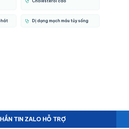
Cholesterol cao
phát
Dị dạng mạch máu tủy sống
HẮN TIN ZALO HỖ TRỢ