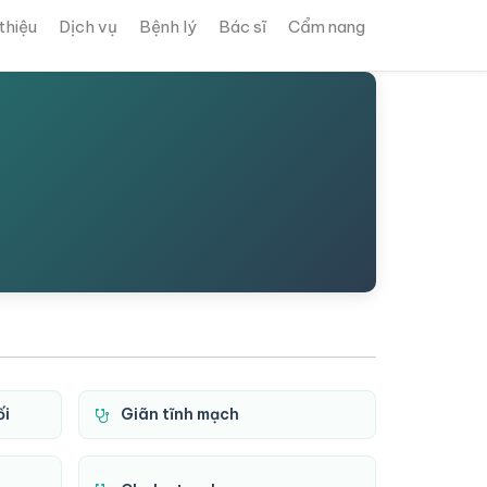
 thiệu
Dịch vụ
Bệnh lý
Bác sĩ
Cẩm nang
ối
Giãn tĩnh mạch