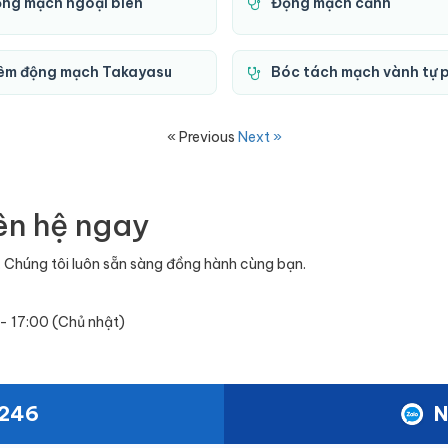
ng mạch ngoại biên
Động mạch cảnh
êm động mạch Takayasu
Bóc tách mạch vành tự 
« Previous
Next »
ên hệ ngay
 Chúng tôi luôn sẵn sàng đồng hành cùng bạn.
 - 17:00 (Chủ nhật)
1246
N