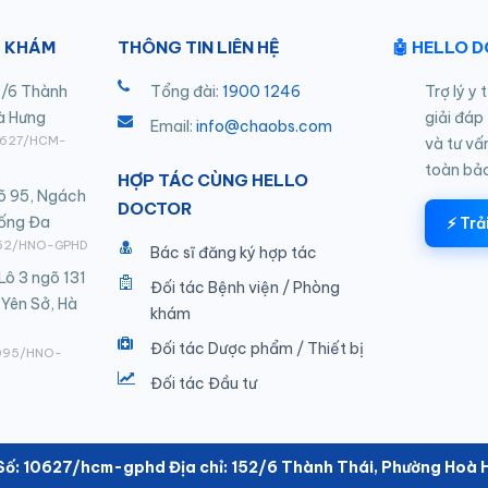
 KHÁM
THÔNG TIN LIÊN HỆ
🤖 HELLO 
/6 Thành
Tổng đài:
1900 1246
Trợ lý y 
à Hưng
giải đáp
Email:
info@chaobs.com
10627/HCM-
và tư vấ
toàn bả
HỢP TÁC CÙNG HELLO
õ 95, Ngách
DOCTOR
Đống Đa
⚡ Trả
 562/HNO-GPHD
Bác sĩ đăng ký hợp tác
Lô 3 ngõ 131
Đối tác Bệnh viện / Phòng
 Yên Sở, Hà
khám
Đối tác Dược phẩm / Thiết bị
3095/HNO-
Đối tác Đầu tư
ố: 10627/hcm-gphd Địa chỉ: 152/6 Thành Thái, Phường Hoà H