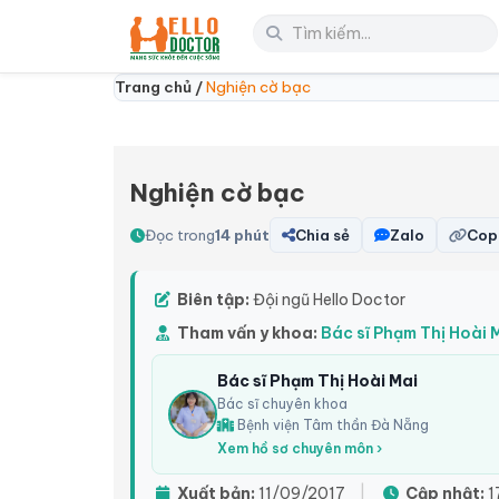
Trang chủ /
Nghiện cờ bạc
Nghiện cờ bạc
Đọc trong
14 phút
Chia sẻ
Zalo
Copy
Biên tập:
Đội ngũ Hello Doctor
Tham vấn y khoa:
Bác sĩ Phạm Thị Hoài 
Bác sĩ Phạm Thị Hoài Mai
Bác sĩ chuyên khoa
Bệnh viện Tâm thần Đà Nẵng
Xem hồ sơ chuyên môn ›
Xuất bản:
11/09/2017
|
Cập nhật:
1