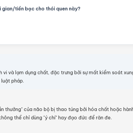
 gian/tiền bạc cho thói quen này?
nh vi và lạm dụng chất, đặc trưng bởi sự mất kiểm soát xun
 luật pháp.
n thưởng" của não bộ bị thao túng bởi hóa chất hoặc hành
không thể chỉ dùng "ý chí" hay đạo đức để răn đe.