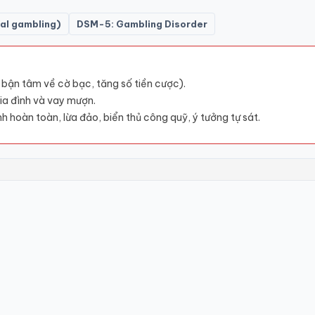
cal gambling)
DSM-5: Gambling Disorder
 bận tâm về cờ bạc, tăng số tiền cược).
gia đình và vay mượn.
nh hoàn toàn, lừa đảo, biển thủ công quỹ, ý tưởng tự sát.