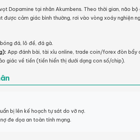
 vọt Dopamine tại nhân Akumbens. Theo thời gian, não bộ 
đạt được cảm giác bình thường, rơi vào vòng xoáy nghiện n
bóng đá, lô đề, đá gà.
g):
App đánh bài, tài xỉu online, trade coin/forex đòn bẩy
o giác về tiền (tiền hiển thị dưới dạng con số/chip).
hân
ẩn bị lên kế hoạch tự sát do vỡ nợ.
 nợ đe dọa an toàn tính mạng.