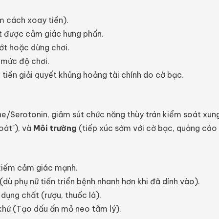
m cách xoay tiền).
ạt được cảm giác hưng phấn.
ớt hoặc dừng chơi.
u mức độ chơi.
iền giải quyết khủng hoảng tài chính do cờ bạc.
e/Serotonin, giảm sút chức năng thùy trán kiểm soát xun
oát"), và
Môi trường
(tiếp xúc sớm với cờ bạc, quảng cáo 
 kiếm cảm giác mạnh.
(dù phụ nữ tiến triển bệnh nhanh hơn khi đã dính vào).
ụng chất (rượu, thuốc lá).
 khứ (Tạo dấu ấn mỏ neo tâm lý).