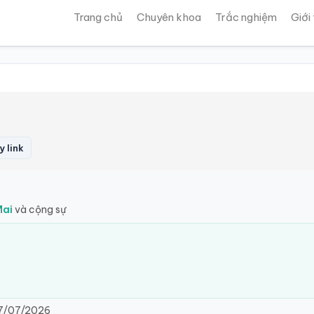
Trang chủ
Chuyên khoa
Trắc nghiệm
Giới
 link
Mai
và cộng sự
7/07/2026