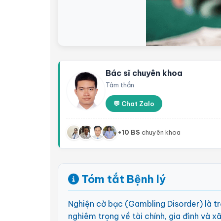
Bác sĩ chuyên khoa
Tâm thần
💬 Chat Zalo
+10 BS
chuyên khoa
Tóm tắt Bệnh lý
Nghiện cờ bạc (Gambling Disorder) là t
nghiêm trọng về tài chính, gia đình và x