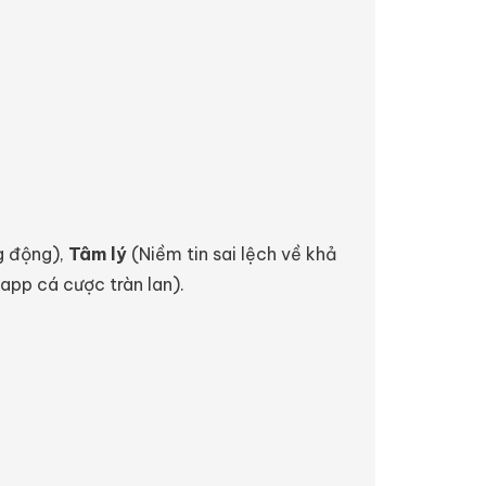
g động),
Tâm lý
(Niềm tin sai lệch về khả
app cá cược tràn lan).