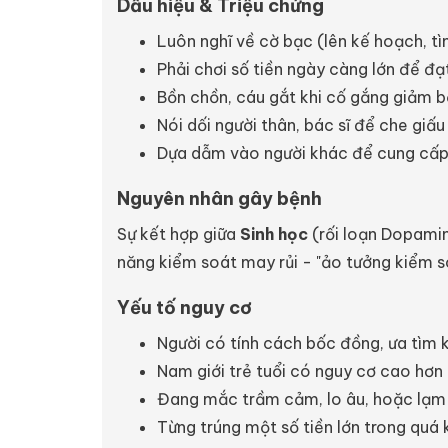
Dấu hiệu & Triệu chứng
Luôn nghĩ về cờ bạc (lên kế hoạch, tì
Phải chơi số tiền ngày càng lớn để đ
Bồn chồn, cáu gắt khi cố gắng giảm b
Nói dối người thân, bác sĩ để che giấ
Dựa dẫm vào người khác để cung cấp t
Nguyên nhân gây bệnh
Sự kết hợp giữa
Sinh học
(rối loạn Dopamin
năng kiểm soát may rủi - "ảo tưởng kiểm s
Yếu tố nguy cơ
Người có tính cách bốc đồng, ưa tìm
Nam giới trẻ tuổi có nguy cơ cao hơn 
Đang mắc trầm cảm, lo âu, hoặc lạm d
Từng trúng một số tiền lớn trong quá