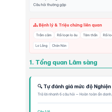
Câu hỏi thường gặp
Bệnh lý & Triệu chứng liên quan
Trầm cảm
Rối loạn lo âu
Tâm thần
Rối l
Lo Lắng
Chán Nản
1. Tổng quan Lâm sàng
🔍 Tự đánh giá mức độ Nghiện
Trả lời nhanh 6 câu hỏi — Hoàn toàn ẩn danh,
Câu 1/6