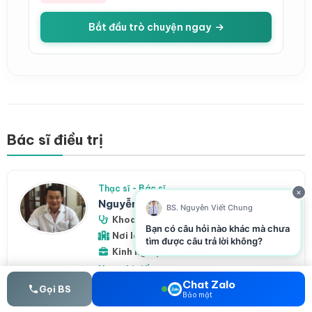
Bắt đầu trò chuyện ngay
Bác sĩ điều trị
Thạc sĩ - Bác sĩ
×
Nguyễn Thi Phú
BS. Nguyễn Viết Chung
Khoa:
Tâm thần
Bạn có câu hỏi nào khác mà chưa
Nơi làm việc:
Bệnh viện Đại Học Y Dược
tìm được câu trả lời không?
Kinh nghiệm:
23 năm
Xem chi tiết
Chat Zalo
Gọi BS
Bảo mật