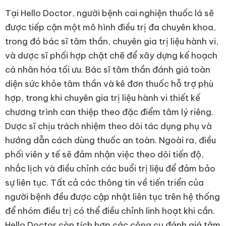
Tại Hello Doctor, người bệnh cai nghiện thuốc lá sẽ
được tiếp cận một mô hình điều trị đa chuyên khoa,
trong đó bác sĩ tâm thần, chuyên gia trị liệu hành vi,
và dược sĩ phối hợp chặt chẽ để xây dựng kế hoạch
cá nhân hóa tối ưu. Bác sĩ tâm thần đánh giá toàn
diện sức khỏe tâm thần và kê đơn thuốc hỗ trợ phù
hợp, trong khi chuyên gia trị liệu hành vi thiết kế
chương trình can thiệp theo đặc điểm tâm lý riêng.
Dược sĩ chịu trách nhiệm theo dõi tác dụng phụ và
hướng dẫn cách dùng thuốc an toàn. Ngoài ra, điều
phối viên y tế sẽ đảm nhận việc theo dõi tiến độ,
nhắc lịch và điều chỉnh các buổi trị liệu để đảm bảo
sự liên tục. Tất cả các thông tin về tiến triển của
người bệnh đều được cập nhật liên tục trên hệ thống
để nhóm điều trị có thể điều chỉnh linh hoạt khi cần.
Hello Doctor còn tích hợp các công cụ đánh giá tâm