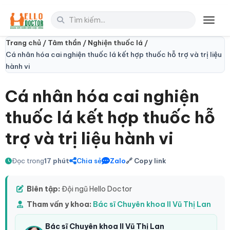
Toggl
Trang chủ /
Tâm thần /
Nghiện thuốc lá /
Cá nhân hóa cai nghiện thuốc lá kết hợp thuốc hỗ trợ và trị liệu
hành vi
Cá nhân hóa cai nghiện
thuốc lá kết hợp thuốc hỗ
trợ và trị liệu hành vi
Đọc trong
17 phút
Chia sẻ
Zalo
🔗 Copy link
Biên tập:
Đội ngũ Hello Doctor
Tham vấn y khoa:
Bác sĩ Chuyên khoa II Vũ Thị Lan
Bác sĩ Chuyên khoa II Vũ Thị Lan