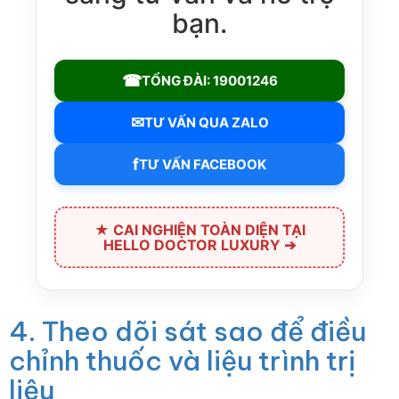
bạn.
☎
TỔNG ĐÀI: 19001246
✉
TƯ VẤN QUA ZALO
f
TƯ VẤN FACEBOOK
★ CAI NGHIỆN TOÀN DIỆN TẠI
HELLO DOCTOR LUXURY ➔
4. Theo dõi sát sao để điều
chỉnh thuốc và liệu trình trị
liệu