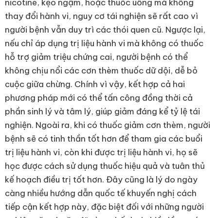
nicotine, kẹo ngậm, hoặc thuốc uống mà không
thay đổi hành vi, nguy cơ tái nghiện sẽ rất cao vì
người bệnh vẫn duy trì các thói quen cũ. Ngược lại,
nếu chỉ áp dụng trị liệu hành vi mà không có thuốc
hỗ trợ giảm triệu chứng cai, người bệnh có thể
không chịu nổi các cơn thèm thuốc dữ dội, dễ bỏ
cuộc giữa chừng. Chính vì vậy, kết hợp cả hai
phương pháp mới có thể tấn công đồng thời cả
phần sinh lý và tâm lý, giúp giảm đáng kể tỷ lệ tái
nghiện. Ngoài ra, khi có thuốc giảm cơn thèm, người
bệnh sẽ có tinh thần tốt hơn để tham gia các buổi
trị liệu hành vi, còn khi được trị liệu hành vi, họ sẽ
học được cách sử dụng thuốc hiệu quả và tuân thủ
kế hoạch điều trị tốt hơn. Đây cũng là lý do ngày
càng nhiều hướng dẫn quốc tế khuyến nghị cách
tiếp cận kết hợp này, đặc biệt đối với những người