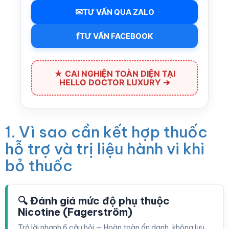
✉
TƯ VẤN QUA ZALO
f
TƯ VẤN FACEBOOK
★ CAI NGHIỆN TOÀN DIỆN TẠI
HELLO DOCTOR LUXURY ➔
1. Vì sao cần kết hợp thuốc
hỗ trợ và trị liệu hành vi khi
bỏ thuốc
🔍 Đánh giá mức độ phụ thuộc
Nicotine (Fagerström)
Trả lời nhanh 6 câu hỏi — Hoàn toàn ẩn danh, không lưu