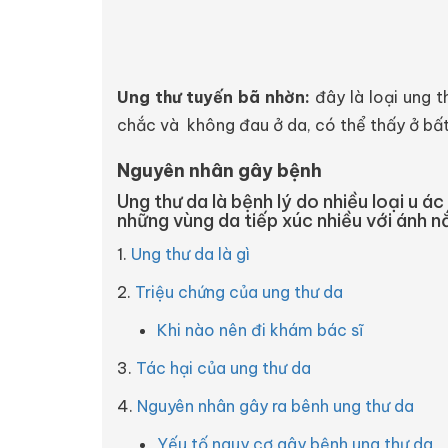
Ung thư tuyến bã nhờn:
đây là loại ung t
chắc và không đau ở da, có thể thấy ở bất
Nguyên nhân gây bệnh
Ung thư da là bệnh lý do nhiều loại u á
những vùng da tiếp xúc nhiều với ánh n
1.
Ung thư da là gì
2.
Triệu chứng của ung thư da
Khi nào nên đi khám bác sĩ
3.
Tác hại của ung thư da
4.
Nguyên nhân gây ra bênh ung thư da
Yếu tố nguy cơ gây bệnh ung thư da