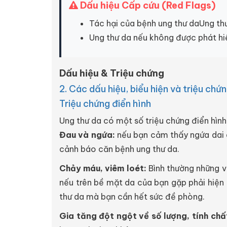
Dấu hiệu Cấp cứu (Red Flags)
Tác hại của bệnh ung thư daUng thư
Ung thư da nếu không được phát hiện
Dấu hiệu & Triệu chứng
2. Các dấu hiệu, biểu hiện và triệu chứ
Triệu chứng điển hình
Ung thư da có một số triệu chứng điển hình
Đau và ngứa:
nếu bạn cảm thấy ngứa dai d
cảnh báo căn bệnh ung thư da.
Chảy máu, viêm loét:
Bình thường những vế
nếu trên bề mặt da của bạn gặp phải hiện 
thư da mà bạn cần hết sức đề phòng.
Gia tăng đột ngột về số lượng, tính chất