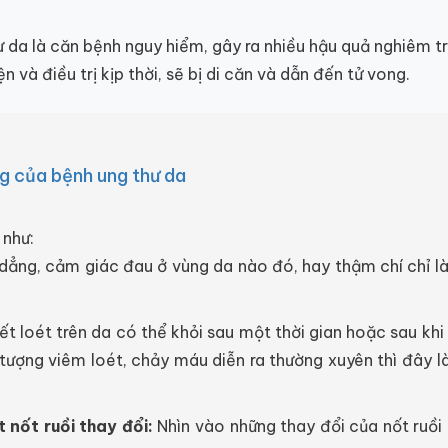
 da là căn bệnh nguy hiểm, gây ra nhiều hậu quả nghiêm t
 và điều trị kịp thời, sẽ bị di căn và dẫn đến tử vong.
ng của bệnh ung thư da
 như:
ẳng, cảm giác đau ở vùng da nào đó, hay thậm chí chỉ là
t loét trên da có thể khỏi sau một thời gian hoặc sau khi 
tượng viêm loét, chảy máu diễn ra thường xuyên thì đây l
 nốt ruồi thay đổi:
Nhìn vào những thay đổi của nốt ruồi