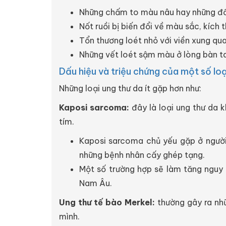
Những chấm to màu nâu hay những đ
Nốt ruồi bị biến đổi về màu sắc, kích
Tổn thương loét nhỏ với viền xung qu
Những vết loét sậm màu ở lòng bàn ta
Dấu hiệu và triệu chứng của một số loạ
Những loại ung thư da ít gặp hơn như:
Kaposi sarcoma:
đây là loại ung thư da
tím.
Kaposi sarcoma chủ yếu gặp ở người
những bệnh nhân cấy ghép tạng.
Một số trường hợp sẽ làm tăng nguy 
Nam Âu.
Ung thư tế bào Merkel:
thường gây ra nhữ
mình.