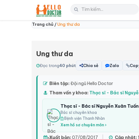
Trang chủ /
Ung thư da
Ung thư da
Đọc trong
40 phút
Chia sẻ
Zalo
Copy
Biên tập:
Đội ngũ Hello Doctor
Tham vấn y khoa:
Thạc sĩ - Bác sĩ Nguy
Thạc sĩ - Bác sĩ Nguyễn Xuân Tuấn
Bác sĩ chuyên khoa
Bệnh viện Thanh Nhàn
Xem hồ sơ chuyên môn ›
Xuất bản:
07/08/2017
|
Cập nhật: