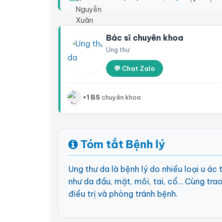
Bác sĩ chuyên khoa
Ung thư
💬 Chat Zalo
+1 BS
chuyên khoa
Tóm tắt Bệnh lý
Ung thư da là bệnh lý do nhiều loại u ác
như da đầu, mặt, môi, tai, cổ… Cùng trao
điều trị và phòng tránh bệnh.