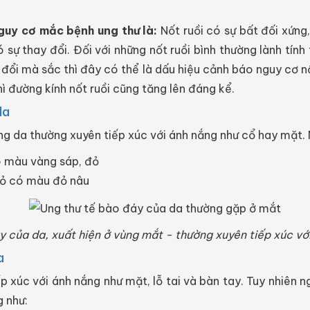
guy cơ mắc bệnh ung thư là:
Nốt ruồi có sự bất đối xứng
sự thay đổi. Đối với những nốt ruồi bình thường lành tính
y đổi mà sắc thì đây có thể là dấu hiệu cảnh báo nguy cơ nố
thì đường kính nốt ruồi cũng tăng lên đáng kể.
da
g da thường xuyên tiếp xúc với ánh nắng như cổ hay mặt. 
ó màu vàng sáp, đỏ
hỏ có màu đỏ nâu
 của da, xuất hiện ở vùng mắt - thường xuyên tiếp xúc vớ
a
p xúc với ánh nắng như mặt, lỗ tai và bàn tay. Tuy nhiên
ng như: