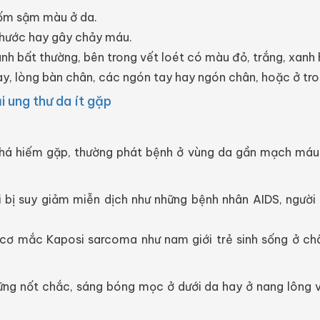
ốm sậm màu ở da.
 thước hay gây chảy máu.
anh bất thường, bên trong vết loét có màu đỏ, trắng, xanh
y, lòng bàn chân, các ngón tay hay ngón chân, hoặc ở tro
i ung thư da ít gặp
 khá hiếm gặp, thường phát bệnh ở vùng da gần mạch má
 bị suy giảm miễn dịch như những bệnh nhân AIDS, người
cơ mắc Kaposi sarcoma như nam giới trẻ sinh sống ở châ
ng nốt chắc, sáng bóng mọc ở dưới da hay ở nang lông v