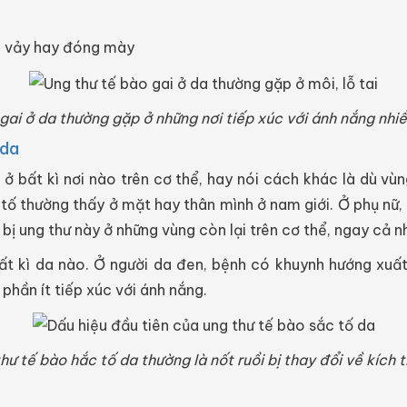
g vảy hay đóng mày
gai ở da thường gặp ở những nơi tiếp xúc với ánh nắng nhiều
 da
ở bất kì nơi nào trên cơ thể, hay nói cách khác là dù vù
 tố thường thấy ở mặt hay thân mình ở nam giới. Ở phụ nữ,
 bị ung thư này ở những vùng còn lại trên cơ thể, ngay cả 
bất kì da nào. Ở người da đen, bệnh có khuynh hướng xuấ
hần ít tiếp xúc với ánh nắng.
hư tế bào hắc tố da thường là nốt ruồi bị thay đổi về kích