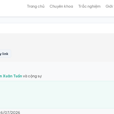
Trang chủ
Chuyên khoa
Trắc nghiệm
Giới
 link
ễn Xuân Tuấn
và cộng sự
16/07/2026