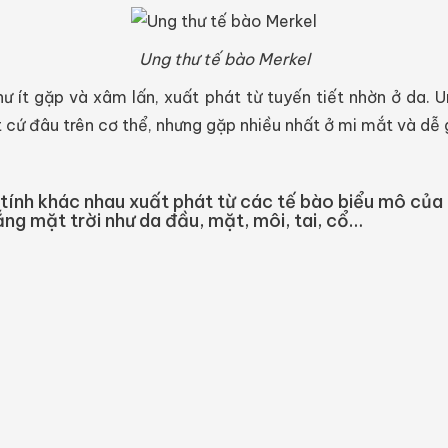
Ung thư tế bào Merkel
hư ít gặp và xâm lấn, xuất phát từ tuyến tiết nhờn ở da.
 cứ đâu trên cơ thể, nhưng gặp nhiều nhất ở mi mắt và dễ 
c tính khác nhau xuất phát từ các tế bào biểu mô của 
ắng mặt trời như da đầu, mặt, môi, tai, cổ…