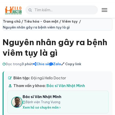
Toggl
navig
Trang chủ /
Tiêu hóa - Gan mật /
Viêm tụy /
Nguyên nhân gây ra bệnh viêm tụy là gì
Nguyên nhân gây ra bệnh
viêm tụy là gì
Đọc trong
3 phút
Chia sẻ
Zalo
🔗 Copy link
Biên tập:
Đội ngũ Hello Doctor
Tham vấn y khoa:
Bác sĩ Văn Nhật Minh
Bác sĩ Văn Nhật Minh
Bệnh viện Trưng Vương
Xem hồ sơ chuyên môn ›