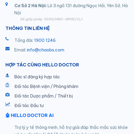
Cơ Sở 2 Hà Nội:
Lô 3 ngõ 131 đường Ngọc Hồi, Yên Sở, Hà
Nội
Số giấy phép: 3095/HNO-GPHĐ/CL1
THÔNG TIN LIÊN HỆ
Tổng đài:
1900 1246
Email:
info@chaobs.com
HỢP TÁC CÙNG HELLO DOCTOR
Bác sĩ đăng ký hợp tác
Đối tác Bệnh viện / Phòng khám
Đối tác Dược phẩm / Thiết bị
Đối tác Đầu tư
🤖 HELLO DOCTOR AI
Trợ lý y tế thông minh, hỗ trợ giải đáp thắc mắc sức khỏe