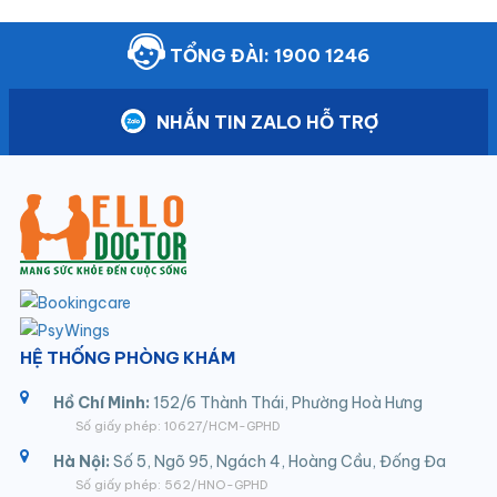
TỔNG ĐÀI: 1900 1246
NHẮN TIN ZALO HỖ TRỢ
HỆ THỐNG PHÒNG KHÁM
Hồ Chí Minh:
152/6 Thành Thái, Phường Hoà Hưng
Số giấy phép: 10627/HCM-GPHD
Hà Nội:
Số 5, Ngõ 95, Ngách 4, Hoàng Cầu, Đống Đa
Số giấy phép: 562/HNO-GPHD