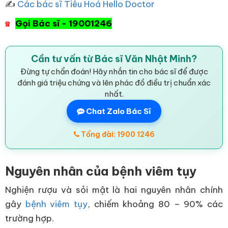
✍
Các bác sĩ Tiêu Hoá Hello Doctor
Gọi Bác sĩ - 19001246
☎
Cần tư vấn từ Bác sĩ Văn Nhật Minh?
Đừng tự chẩn đoán! Hãy nhắn tin cho bác sĩ để được
đánh giá triệu chứng và lên phác đồ điều trị chuẩn xác
nhất.
Chat Zalo Bác Sĩ
Tổng đài: 1900 1246
Nguyên nhân của bệnh viêm tụy
Nghiện rượu và sỏi mật là hai nguyên nhân chính
gây
bệnh viêm tụy
, chiếm khoảng 80 – 90% các
trường hợp.