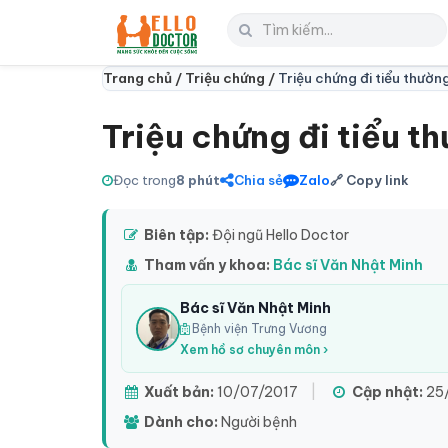
Trang chủ /
Triệu chứng /
Triệu chứng đi tiểu thườn
Triệu chứng đi tiểu t
Đọc trong
8 phút
Chia sẻ
Zalo
🔗 Copy link
Biên tập:
Đội ngũ Hello Doctor
Tham vấn y khoa:
Bác sĩ Văn Nhật Minh
Bác sĩ Văn Nhật Minh
Bệnh viện Trưng Vương
Xem hồ sơ chuyên môn ›
Xuất bản:
10/07/2017
|
Cập nhật:
25/
Dành cho:
Người bệnh