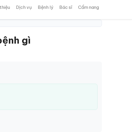
 thiệu
Dịch vụ
Bệnh lý
Bác sĩ
Cẩm nang
bệnh gì