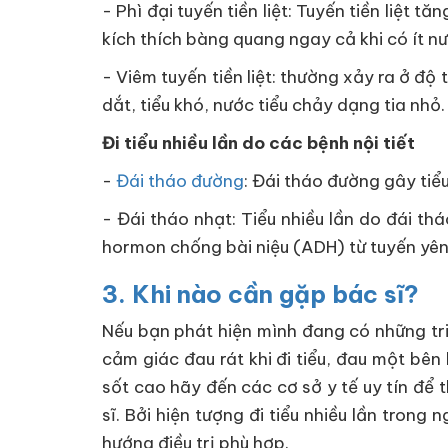
- Phì đại tuyến tiền liệt: Tuyến tiền liệt t
kích thích bàng quang ngay cả khi có ít nướ
- Viêm tuyến tiền liệt: thường xảy ra ở độ t
dắt, tiểu khó, nước tiểu chảy dạng tia nhỏ.
Đi tiểu nhiều lần do các bệnh nội tiết
-
Đái tháo đường
: Đái tháo đường gây tiểu
- Đái tháo nhạt: Tiểu nhiều lần do đái th
hormon chống bài niệu (ADH) từ tuyến yên
3. Khi nào cần gặp bác sĩ?
Nếu bạn phát hiện mình đang có những triệ
cảm giác đau rát khi đi tiểu, đau một bê
sốt cao hãy đến các cơ sở y tế uy tín để
sĩ. Bởi hiện tượng đi tiểu nhiều lần tron
hướng điều trị phù hợp.