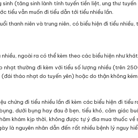
ăng sinh (tăng sinh lành tính tuyến tiền liệt, ung thư tuyế
c tiểu vẫn muốn đi tiểu dẫn tới tiểu nhiều lần.
uổi thanh niên và trung niên, có biểu hiện đi tiểu nhiều
 nhiều, ngoài ra có thể kèm theo các biểu hiện như khát 
áo nhạt thường đi kèm với tiểu số lượng nhiều (trên 2
 (đái tháo nhạt do tuyến yên) hoặc do thận không kém
u chứng đi tiểu nhiều lần đi kèm các biểu hiện đi tiểu
n bụng, dưới bụng hay đau ở bẹn, tiểu khó, cảm giác bu
 thăm khám kịp thời, không được tự ý đia mua thuốc về 
g ngày là nguyên nhân dẫn đến rất nhiều bệnh lý nguy 