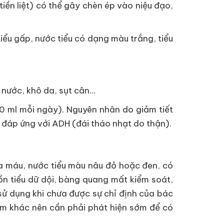
n tiền liệt) có thể gây chèn ép vào niệu đạo,
, tiểu gấp, nước tiểu có dạng màu trắng, tiểu
nước, khô da, sụt cân...
500 ml mỗi ngày). Nguyên nhân do giảm tiết
 đáp ứng với ADH (đái tháo nhạt do thận).
 ra máu, nước tiểu màu nâu đỏ hoặc đen, có
ồn tiểu dữ dội, bàng quang mất kiểm soát,
sử dụng khi chưa được sự chỉ định của bác
hiểm khác nên cần phải phát hiện sớm để có