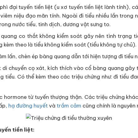
hì đại tuyến tiền liệt (u xơ tuyến tiền liệt lành tính),
iêm niệu đạo mãn tính. Ngoài đi tiểu nhiều lần trong 
rong nước tiểu, tinh dịch, dương vật sưng to.
quang co thắt không kiểm soát gây nên tình trạng tiể
ng kèm theo là tiểu không kiểm soát (tiểu không tự chủ).
âm lấn, chèn ép bàng quang dẫn tới hiện tượng đi tiểu 
ật di chuyển cọ xát, kích thích vào cổ bàng quang gây t
g tiểu. Có thể kèm theo các triệu chứng như: đi tiểu đ
ác hormone từ tuyến thượng thận. Các triệu chứng khá
hấp,
hạ đường huyết
và
trầm cảm
cũng chính là nguyên n
yến tiền liệt: