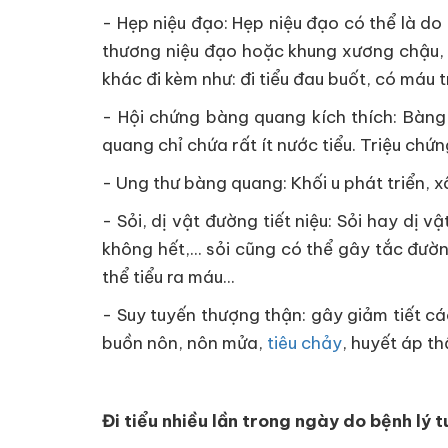
- Hẹp niệu đạo: Hẹp niệu đạo có thể là do p
thương niệu đạo hoặc khung xương chậu, v
khác đi kèm như: đi tiểu đau buốt, có máu t
- Hội chứng bàng quang kích thích: Bàng 
quang chỉ chứa rất ít nước tiểu. Triệu chứ
- Ung thư bàng quang: Khối u phát triển, x
- Sỏi, dị vật đường tiết niệu: Sỏi hay dị v
không hết,... sỏi cũng có thể gây tắc đườn
thể tiểu ra máu...
- Suy tuyến thượng thận: gây giảm tiết c
buồn nôn, nôn mửa,
tiêu chảy
, huyết áp t
Đi tiểu nhiều lần trong ngày do bệnh lý tu