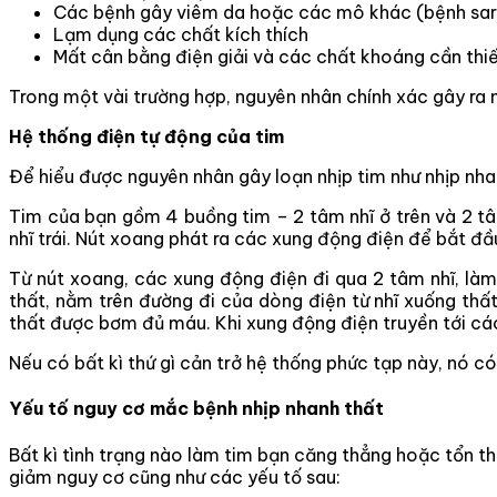
Các bệnh gây viêm da hoặc các mô khác (bệnh sar
Lạm dụng các chất kích thích
Mất cân bằng điện giải và các chất khoáng cần thiết
Trong một vài trường hợp, nguyên nhân chính xác gây ra 
Hệ thống điện tự động của tim
Để hiểu được nguyên nhân gây loạn nhịp tim như nhịp nhan
Tim của bạn gồm 4 buồng tim – 2 tâm nhĩ ở trên và 2 tâ
nhĩ trái. Nút xoang phát ra các xung động điện để bắt đầu
Từ nút xoang, các xung động điện đi qua 2 tâm nhĩ, là
thất, nằm trên đường đi của dòng điện từ nhĩ xuống thấ
thất được bơm đủ máu. Khi xung động điện truyền tới c
Nếu có bất kì thứ gì cản trở hệ thống phức tạp này, nó c
Yếu tố nguy cơ mắc bệnh nhịp nhanh thất
Bất kì tình trạng nào làm tim bạn căng thẳng hoặc tổn th
giảm nguy cơ cũng như các yếu tố sau: