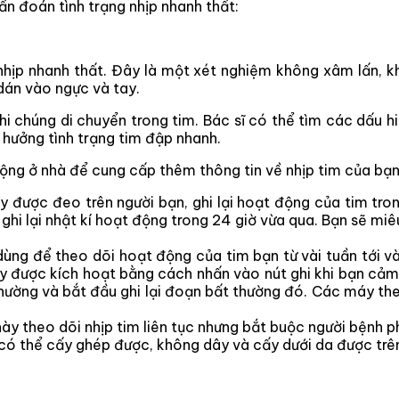
ẩn đoán tình trạng nhịp nhanh thất:
hịp nhanh thất. Đây là một xét nghiệm không xâm lấn, kh
dán vào ngực và tay.
khi chúng di chuyển trong tim. Bác sĩ có thể tìm các dấu h
hưởng tình trạng tim đập nhanh.
ộng ở nhà để cung cấp thêm thông tin về nhịp tim của bạ
y được đeo trên người bạn, ghi lại hoạt động của tim tro
hi lại nhật kí hoạt động trong 24 giờ vừa qua. Bạn sẽ miêu 
dùng để theo dõi hoạt động của tim bạn từ vài tuần tới và
này được kích hoạt bằng cách nhấn vào nút ghi khi bạn cảm
ường và bắt đầu ghi lại đoạn bất thường đó. Các máy the
 này theo dõi nhịp tim liên tục nhưng bắt buộc người bệnh p
 có thể cấy ghép được, không dây và cấy dưới da được trên