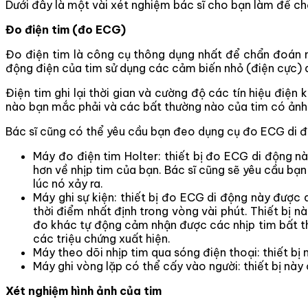
Dưới đây là một vài xét nghiệm bác sĩ cho bạn làm để ch
Đo điện tim (đo ECG)
Đo điện tim là công cụ thông dụng nhất để chẩn đoán n
động điện của tim sử dụng các cảm biến nhỏ (điện cực) 
Điện tim ghi lại thời gian và cường độ các tín hiệu điện 
nào bạn mắc phải và các bất thường nào của tim có ảnh 
Bác sĩ cũng có thể yêu cầu bạn đeo dụng cụ đo ECG di đ
Máy đo điện tim Holter: thiết bị đo ECG di động nà
hơn về nhịp tim của bạn. Bác sĩ cũng sẽ yêu cầu bạn g
lúc nó xảy ra.
Máy ghi sự kiện: thiết bị đo ECG di động này được 
thời điểm nhất định trong vòng vài phút. Thiết bị 
đo khác tự động cảm nhận được các nhịp tim bất th
các triệu chứng xuất hiện.
Máy theo dõi nhịp tim qua sóng điện thoại: thiết bị
Máy ghi vòng lặp có thể cấy vào người: thiết bị này
Xét nghiệm hình ảnh của tim