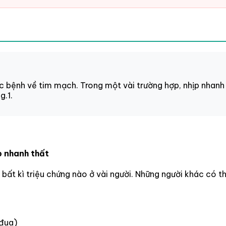
c bệnh về tim mạch. Trong một vài trường hợp, nhịp nhanh 
g.1.
p nhanh thất
bất kì triệu chứng nào ở vài người. Những người khác có t
 đua)