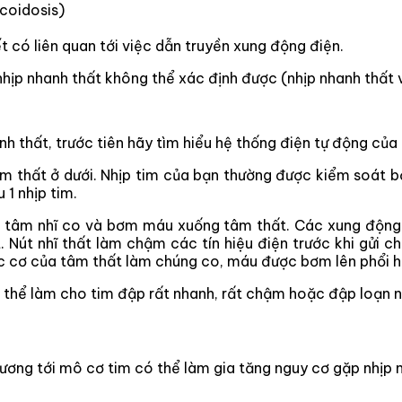
coidosis)
 có liên quan tới việc dẫn truyền xung động điện.
nhịp nhanh thất không thể xác định được (nhịp nhanh thất 
h thất, trước tiên hãy tìm hiểu hệ thống điện tự động của
m thất ở dưới. Nhịp tim của bạn thường được kiểm soát b
 1 nhịp tim.
m tâm nhĩ co và bơm máu xuống tâm thất. Các xung động 
t. Nút nhĩ thất làm chậm các tín hiệu điện trước khi gửi
ác cơ của tâm thất làm chúng co, máu được bơm lên phổi 
ó thể làm cho tim đập rất nhanh, rất chậm hoặc đập loạn n
ương tới mô cơ tim có thể làm gia tăng nguy cơ gặp nhịp nh