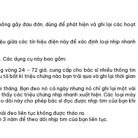
ông gây đau đớn, dùng để phát hiện và ghi lại các hoạt
iệu giữa các tín hiệu điện này để xác định loại nhịp nhanh
n. Các dụng cụ này bao gồm:
ng vòng 24 – 72 giờ, cung cấp cho bác sĩ nhiều thông tin
tả bất kì triệu chứng nào bạn trải qua và ghi lại thời gian
i tháng. Bạn đeo nó cả ngày nhưng nó chỉ ghi lại một vài
 thấy các triệu chứng nhịp nhanh xuất hiện. Các loại máy
o dõi này cho phép bác sĩ đọc được nhịp tim của bạn khi
hải đeo liên tục không được tháo ra.
 3 năm để theo dõi nhịp tim của bạn liên tục.