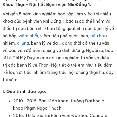
Khoa Thận- Nội tiết Bệnh viện Nhi Đồng 1.
Với gần 5 năm kinh nghiệm học tập, làm việc tại nhiều
khoa của bệnh viện Nhi Đồng 1, bác sĩ có thể khám và
điều trị các bệnh nhi khoa tổng quát như các bệnh lý về
hô hấp:
viêm phổi
, viêm tiểu phế quản, hen,
tiêu hóa
,
nhiễm,
dị ứng
, bệnh lý về da... đồng thời có thể tư vấn
về các vấn đề tiêm chủng và dinh dưỡng. Ngoài ra, bác
sĩ Lê Thị Mỹ Duyên còn có kinh nghiệm tư vấn và điều
trị các bệnh lý về Thận-Nội tiết ở trẻ em như: tiểu dầm,
rối loạn đi tiểu, nhiễm trùng tiểu, hội chứng thận hư, dậy
thì sớm...
I. Quá trình đào tạo:
2010- 2016: Bác sĩ đa khoa, trường Đại học Y
khoa Phạm Ngọc Thạch
2015: Thực tập tại Bệnh viện Đa khoa Concord,