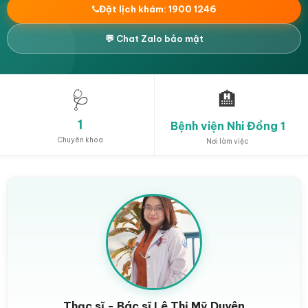
Đặt lịch khám: 1900 1246
💬 Chat Zalo bảo mật
🩺
🏨
1
Bệnh viện Nhi Đồng 1
Chuyên khoa
Nơi làm việc
Thạc sĩ - Bác sĩ Lê Thị Mỹ Duyên