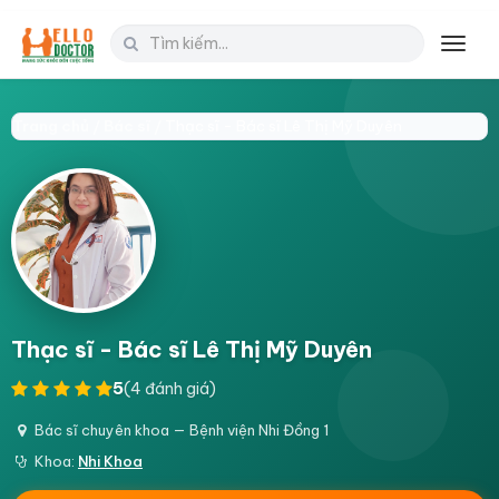
Toggl
navig
Trang chủ /
Bác sĩ /
Thạc sĩ - Bác sĩ Lê Thị Mỹ Duyên
Thạc sĩ - Bác sĩ Lê Thị Mỹ Duyên
5
(4 đánh giá)
Bác sĩ chuyên khoa — Bệnh viện Nhi Đồng 1
Khoa:
Nhi Khoa