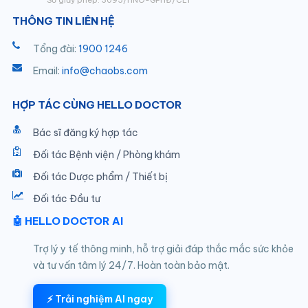
Số giấy phép: 3095/HNO-GPHĐ/CL1
THÔNG TIN LIÊN HỆ
Tổng đài:
1900 1246
Email:
info@chaobs.com
HỢP TÁC CÙNG HELLO DOCTOR
Bác sĩ đăng ký hợp tác
Đối tác Bệnh viện / Phòng khám
Đối tác Dược phẩm / Thiết bị
Đối tác Đầu tư
🤖 HELLO DOCTOR AI
Trợ lý y tế thông minh, hỗ trợ giải đáp thắc mắc sức khỏe
và tư vấn tâm lý 24/7. Hoàn toàn bảo mật.
⚡ Trải nghiệm AI ngay