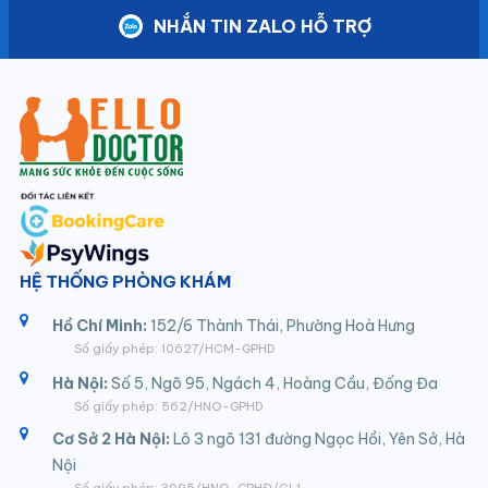
NHẮN TIN ZALO HỖ TRỢ
HỆ THỐNG PHÒNG KHÁM
Hồ Chí Minh:
152/6 Thành Thái, Phường Hoà Hưng
Số giấy phép: 10627/HCM-GPHD
Hà Nội:
Số 5, Ngõ 95, Ngách 4, Hoàng Cầu, Đống Đa
Số giấy phép: 562/HNO-GPHD
Cơ Sở 2 Hà Nội:
Lô 3 ngõ 131 đường Ngọc Hồi, Yên Sở, Hà
Nội