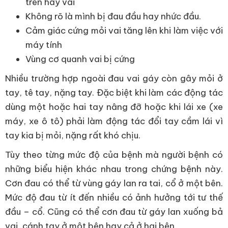
trên hay vai
Không rõ là mình bị đau đầu hay nhức đầu.
Cảm giác cứng mỏi vai tăng lên khi làm việc với
máy tính
Vùng cơ quanh vai bị cứng
Nhiều trường hợp ngoài đau vai gáy còn gây mỏi ở
tay, tê tay, nặng tay. Đặc biệt khi làm các động tác
dùng một hoặc hai tay nâng đỡ hoặc khi lái xe (xe
máy, xe ô tô) phải làm động tác đổi tay cầm lái vì
tay kia bị mỏi, nặng rất khó chịu.
Tùy theo từng mức độ của bệnh mà người bệnh có
những biểu hiện khác nhau trong chứng bệnh này.
Cơn đau có thể từ vùng gáy lan ra tai, cổ ở một bên.
Mức độ đau từ ít đến nhiều có ảnh hưởng tới tư thế
đầu – cổ. Cũng có thể cơn đau từ gáy lan xuống bả
vai, cánh tay ở một bên hay cả ở hai bên.