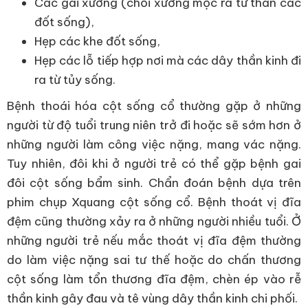
Các gai xương (chồi xương mọc ra từ thân các
đốt sống),
Hẹp các khe đốt sống,
Hẹp các lỗ tiếp hợp nơi mà các dây thần kinh đi
ra từ tủy sống.
Bệnh thoái hóa cột sống cổ thường gặp ở những
người từ độ tuổi trung niên trở đi hoặc sẽ sớm hơn ở
những người làm công việc nặng, mang vác nặng.
Tuy nhiên, đôi khi ở người trẻ có thể gặp bệnh gai
đôi cột sống bẩm sinh. Chẩn đoán bệnh dựa trên
phim chụp Xquang cột sống cổ. Bệnh thoát vị đĩa
đệm cũng thường xảy ra ở những người nhiều tuổi. Ở
những người trẻ nếu mắc thoát vị đĩa đệm thường
do làm việc nặng sai tư thế hoặc do chấn thương
cột sống làm tổn thương đĩa đệm, chèn ép vào rễ
thần kinh gây đau và tê vùng dây thần kinh chi phối.