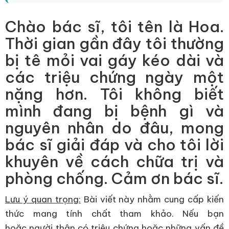
Chào bác sĩ, tôi tên là Hoa.
Thời gian gần đây tôi thường
bị tê mỏi vai gáy kéo dài và
các triệu chứng ngày một
nặng hơn. Tôi không biết
mình đang bị bệnh gì và
nguyên nhân do đâu, mong
bác sĩ giải đáp và cho tôi lời
khuyên về cách chữa trị và
phòng chống. Cảm ơn bác sĩ.
Lưu ý quan trọng:
Bài viết này nhằm cung cấp kiến
thức mang tính chất tham khảo. Nếu bạn
hoặc người thân có triệu chứng hoặc những vấn đề