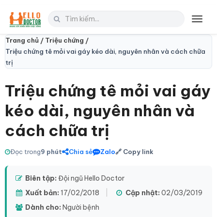
Toggl
navig
Trang chủ /
Triệu chứng /
Triệu chứng tê mỏi vai gáy kéo dài, nguyên nhân và cách chữa
trị
Triệu chứng tê mỏi vai gáy
kéo dài, nguyên nhân và
cách chữa trị
Đọc trong
9 phút
Chia sẻ
Zalo
🔗 Copy link
Biên tập:
Đội ngũ Hello Doctor
Xuất bản:
17/02/2018
|
Cập nhật:
02/03/2019
Dành cho:
Người bệnh