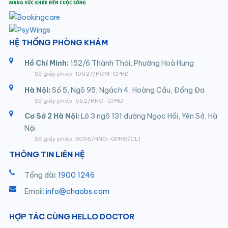
HỆ THỐNG PHÒNG KHÁM
Hồ Chí Minh:
152/6 Thành Thái, Phường Hoà Hưng
Số giấy phép: 10627/HCM-GPHD
Hà Nội:
Số 5, Ngõ 95, Ngách 4, Hoàng Cầu, Đống Đa
Số giấy phép: 562/HNO-GPHD
Cơ Sở 2 Hà Nội:
Lô 3 ngõ 131 đường Ngọc Hồi, Yên Sở, Hà
Nội
Số giấy phép: 3095/HNO-GPHĐ/CL1
THÔNG TIN LIÊN HỆ
Tổng đài:
1900 1246
Email:
info@chaobs.com
HỢP TÁC CÙNG HELLO DOCTOR