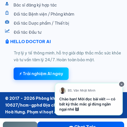
Bác sĩ đăng ký hợp tác
Đối tác Bệnh viện / Phòng khám
Đối tác Dược phẩm / Thiết bị
Đối tác Đầu tư
🤖 HELLO DOCTOR AI
Trợ lý y tế thông minh, hỗ trợ giải đáp thắc mắc sức khỏe
và tư vấn tâm lý 24/7. Hoàn toàn bảo mật.
⚡ Trải nghiệm AI ngay
×
BS. Văn Nhật Minh
© 2017 - 2026 Phòng khám SKTT thuộc Hello Doctor Số:
Chào bạn! Mời đọc bài viết — có
bất kỳ thắc mắc gì đừng ngần
10627/hcm-gphd Địa chỉ: 152/6 Thành Thái, Phường
ngại nhé 🙌
Hoà Hưng. Phạm vi hoạt động chuyên khoa Nội
Chat Zalo