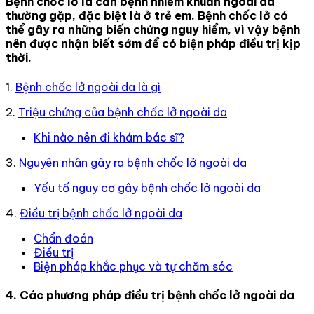
Bệnh chốc lở là căn bệnh nhiễm khuẩn ngoài da
thường gặp, đặc biệt là ở trẻ em. Bệnh chốc lở có
thể gây ra những biến chứng nguy hiểm, vì vậy bệnh
nên được nhận biết sớm để có biện pháp điều trị kịp
thời.
1.
Bệnh chốc lở ngoài da là gì
2.
Triệu chứng của bệnh chốc lở ngoài da
Khi nào nên đi khám bác sĩ?
3.
Nguyên nhân gây ra bệnh chốc lở ngoài da
Yếu tố nguy cơ gây bệnh chốc lở ngoài da
4.
Điều trị bệnh chốc lở ngoài da
Chẩn đoán
Điều trị
Biện pháp khắc phục và tự chăm sóc
4. Các phương pháp điều trị bệnh chốc lở ngoài da