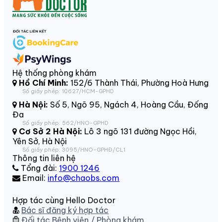
Hệ thống phòng khám
Hồ Chí Minh:
152/6 Thành Thái, Phường Hoà Hưng
Số giấy phép: 10627/HCM-GPHD
Hà Nội:
Số 5, Ngõ 95, Ngách 4, Hoàng Cầu, Đống
Đa
Số giấy phép: 562/HNO-GPHD
Cơ Sở 2 Hà Nội:
Lô 3 ngõ 131 đường Ngọc Hồi,
Yên Sở, Hà Nội
Số giấy phép: 3095/HNO-GPHĐ/CL1
Thông tin liên hệ
Tổng đài:
1900 1246
Email:
info@chaobs.com
Hợp tác cùng Hello Doctor
Bác sĩ đăng ký hợp tác
Đối tác Bệnh viện / Phòng khám