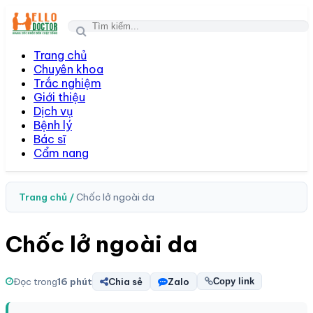
Togg
navi
Trang chủ
Chuyên khoa
Trắc nghiệm
Giới thiệu
Dịch vụ
Bệnh lý
Bác sĩ
Cẩm nang
Trang chủ /
Chốc lở ngoài da
Chốc lở ngoài da
Đọc trong
16 phút
Chia sẻ
Zalo
Copy link