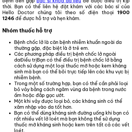
bệnh đến gặp
bác sĩ khoa da liễu
để được điều trị kịp
thời. Bạn có thể liên hệ đặt khám với các bác sĩ của
Hello Doctor chúng tôi theo số điện thoại
1900
1246
để được hỗ trợ và hẹn khám.
Nhóm thuốc hỗ trợ
Bệnh chốc lở là căn bệnh nhiễm khuẩn ngoài da
thường gặp, đặc biệt là ở trẻ em.
Các phương pháp điều trị bệnh chốc lở ngoài
daĐiều trịBạn có thể điều trị bệnh chốc lở bằng
cách sử dụng một loại thuốc mỡ hoặc kem kháng
sinh mà bạn có thể bôi trực tiếp lên các khu vực bị
nhiễm bệnh.
Trong một số trường hợp, bạn có thể cần phải loại
bỏ vảy bằng cách ngâm vùng da bệnh trong nước
ấm hoặc đắp gạc ướt.
Một khi vảy được loại bỏ, các kháng sinh có thể
xâm nhập vào da tốt hơn.
Bạn có thể dùng kháng sinh đường uống khi bạn có
rất nhiều vết lở loét mà bạn không thể sử dụng
thuốc mỡ kháng sinh hoặc kem trên tất cả các vết
loét.