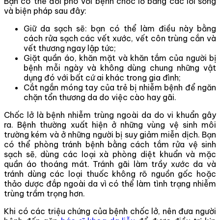
Bạn có thể đối phó với bệnh chốc lở bằng các lối sống
và biện pháp sau đây:
Giữ da sạch sẽ: bạn có thể làm điều này bằng
cách rửa sạch các vết xước, vết côn trùng cắn và
vết thương ngay lập tức;
Giặt quần áo, khăn mặt và khăn tắm của người bị
bệnh mỗi ngày và không dùng chung những vật
dụng đó với bất cứ ai khác trong gia đình;
Cắt ngắn móng tay của trẻ bị nhiễm bệnh để ngăn
chặn tổn thương da do việc cào hay gãi.
Chốc lở là bệnh nhiễm trùng ngoài da do vi khuẩn gây
ra. Bệnh thường xuất hiện ở những vùng vệ sinh môi
trường kém và ở những người bị suy giảm miễn dịch. Bạn
có thể phòng tránh bệnh bằng cách tắm rửa vệ sinh
sạch sẽ, dùng các loại xà phòng diệt khuẩn và mặc
quần áo thoáng mát. Tránh gãi làm trầy xước da và
tránh dùng các loại thuốc không rõ nguồn gốc hoặc
thảo dược đắp ngoài da vì có thể làm tình trạng nhiễm
trùng trầm trọng hơn.
Khi có các triệu chứng của bệnh chốc lở, nên đưa người