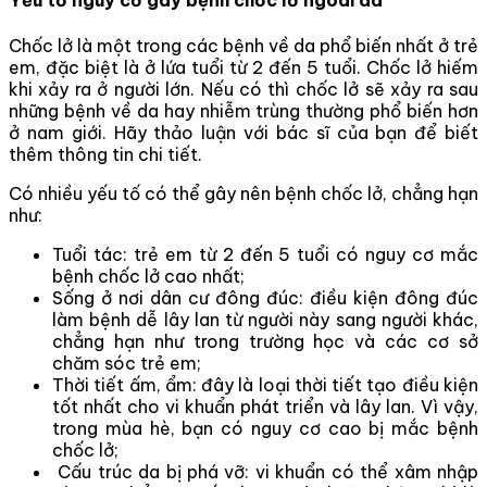
Yếu tố nguy cơ gây bệnh chốc lở ngoài da
Chốc lở là một trong các bệnh về da phổ biến nhất ở trẻ
em, đặc biệt là ở lứa tuổi từ 2 đến 5 tuổi. Chốc lở hiếm
khi xảy ra ở người lớn. Nếu có thì chốc lở sẽ xảy ra sau
những bệnh về da hay nhiễm trùng thường phổ biến hơn
ở nam giới. Hãy thảo luận với bác sĩ của bạn để biết
thêm thông tin chi tiết.
Có nhiều yếu tố có thể gây nên bệnh chốc lở, chẳng hạn
như:
Tuổi tác: trẻ em từ 2 đến 5 tuổi có nguy cơ mắc
bệnh chốc lở cao nhất;
Sống ở nơi dân cư đông đúc: điều kiện đông đúc
làm bệnh dễ lây lan từ người này sang người khác,
chẳng hạn như trong trường học và các cơ sở
chăm sóc trẻ em;
Thời tiết ấm, ẩm: đây là loại thời tiết tạo điều kiện
tốt nhất cho vi khuẩn phát triển và lây lan. Vì vậy,
trong mùa hè, bạn có nguy cơ cao bị mắc bệnh
chốc lở;
Cấu trúc da bị phá vỡ: vi khuẩn có thể xâm nhập