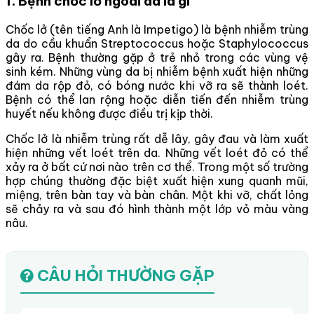
1. Bệnh chốc lở ngoài da là gì
Chốc lở (tên tiếng Anh là Impetigo) là bệnh nhiễm trùng
da do cầu khuẩn Streptococcus hoặc Staphylococcus
gây ra. Bệnh thường gặp ở trẻ nhỏ trong các vùng vệ
sinh kém. Những vùng da bị nhiễm bệnh xuất hiện những
đám da rộp đỏ, có bóng nước khi vỡ ra sẽ thành loét.
Bệnh có thể lan rộng hoặc diễn tiến đến nhiễm trùng
huyết nếu không được điều trị kịp thời.
Chốc lở là nhiễm trùng rất dễ lây, gây đau và làm xuất
hiện những vết loét trên da. Những vết loét đỏ có thể
xảy ra ở bất cứ nơi nào trên cơ thể. Trong một số trường
hợp chúng thường đặc biệt xuất hiện xung quanh mũi,
miệng, trên bàn tay và bàn chân. Một khi vỡ, chất lỏng
sẽ chảy ra và sau đó hình thành một lớp vỏ màu vàng
nâu.
CÂU HỎI THƯỜNG GẶP