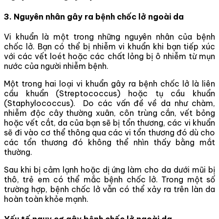
3. Nguyên nhân gây ra bệnh chốc lở ngoài da
Vi khuẩn là một trong những nguyên nhân của bệnh
chốc lở. Bạn có thể bị nhiễm vi khuẩn khi bạn tiếp xúc
với các vết loét hoặc các chất lỏng bị ô nhiễm từ mụn
nước của người nhiễm bệnh.
Một trong hai loại vi khuẩn gây ra bệnh chốc lở là liên
cầu khuẩn (Streptococcus) hoặc tụ cầu khuẩn
(Staphylococcus). Do các vấn đề về da như chàm,
nhiễm độc cây thường xuân, côn trùng cắn, vết bỏng
hoặc vết cắt, da của bạn sẽ bị tổn thương, các vi khuẩn
sẽ đi vào cơ thể thông qua các vi tổn thương đó dù cho
các tổn thương đó không thể nhìn thấy bằng mắt
thường.
Sau khi bị cảm lạnh hoặc dị ứng làm cho da dưới mũi bị
thô, trẻ em có thể mắc bệnh chốc lở. Trong một số
trường hợp, bệnh chốc lở vẫn có thể xảy ra trên làn da
hoàn toàn khỏe mạnh.