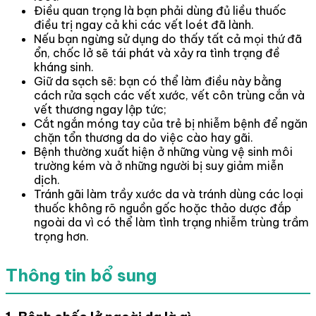
Điều quan trọng là bạn phải dùng đủ liều thuốc
điều trị ngay cả khi các vết loét đã lành.
Nếu bạn ngừng sử dụng do thấy tất cả mọi thứ đã
ổn, chốc lở sẽ tái phát và xảy ra tình trạng đề
kháng sinh.
Giữ da sạch sẽ: bạn có thể làm điều này bằng
cách rửa sạch các vết xước, vết côn trùng cắn và
vết thương ngay lập tức;
Cắt ngắn móng tay của trẻ bị nhiễm bệnh để ngăn
chặn tổn thương da do việc cào hay gãi.
Bệnh thường xuất hiện ở những vùng vệ sinh môi
trường kém và ở những người bị suy giảm miễn
dịch.
Tránh gãi làm trầy xước da và tránh dùng các loại
thuốc không rõ nguồn gốc hoặc thảo dược đắp
ngoài da vì có thể làm tình trạng nhiễm trùng trầm
trọng hơn.
Thông tin bổ sung