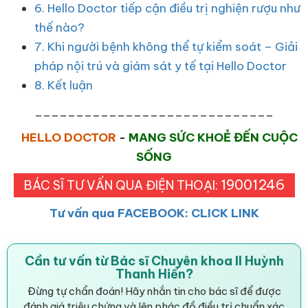
6. Hello Doctor tiếp cận điều trị nghiện rượu như
thế nào?
7. Khi người bệnh không thể tự kiểm soát – Giải
pháp nội trú và giám sát y tế tại Hello Doctor
8. Kết luận
_____________________________
HELLO DOCTOR
-
MANG SỨC KHOẺ ĐẾN CUỘC
SỐNG
19001246
BÁC SĨ TƯ VẤN QUA ĐIỆN THOẠI:
Tư vấn qua FACEBOOK: CLICK LINK
Cần tư vấn từ Bác sĩ Chuyên khoa II Huỳnh
Thanh Hiển?
Đừng tự chẩn đoán! Hãy nhắn tin cho bác sĩ để được
đánh giá triệu chứng và lên phác đồ điều trị chuẩn xác