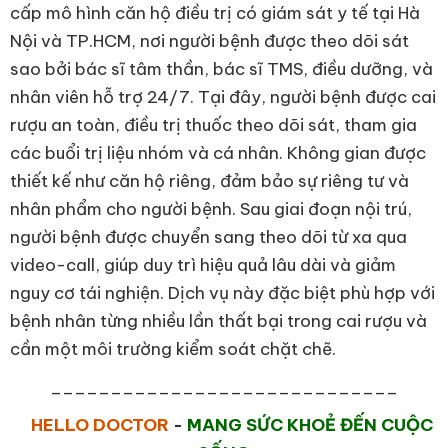
cấp mô hình căn hộ điều trị có giám sát y tế tại Hà
Nội và TP.HCM, nơi người bệnh được theo dõi sát
sao bởi bác sĩ tâm thần, bác sĩ TMS, điều dưỡng, và
nhân viên hỗ trợ 24/7. Tại đây, người bệnh được cai
rượu an toàn, điều trị thuốc theo dõi sát, tham gia
các buổi trị liệu nhóm và cá nhân. Không gian được
thiết kế như căn hộ riêng, đảm bảo sự riêng tư và
nhân phẩm cho người bệnh. Sau giai đoạn nội trú,
người bệnh được chuyển sang theo dõi từ xa qua
video-call, giúp duy trì hiệu quả lâu dài và giảm
nguy cơ tái nghiện. Dịch vụ này đặc biệt phù hợp với
bệnh nhân từng nhiều lần thất bại trong cai rượu và
cần một môi trường kiểm soát chặt chẽ.
_____________________________
HELLO DOCTOR
-
MANG SỨC KHOẺ ĐẾN CUỘC