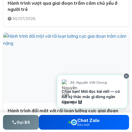
Hành trình vượt qua giai đoạn trầm cảm chủ yếu ở
người trẻ
30/07/2026
×
BS. Nguyễn Viết Chung
Chào bạn! Mời đọc bài viết — có
bất kỳ thắc mắc gì đừng ngần
ngại nhé 🙌
Hành trình đối mặt với rối loạn lưỡng cực giai đoạn
trầm cảm nặng
Chat Zalo
Gọi BS
Bảo mật
29/07/2026