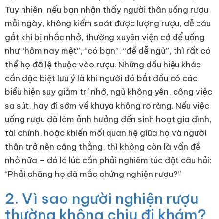
Tuy nhiên, nếu bạn nhận thấy người thân uống rượu
mỗi ngày, không kiểm soát được lượng rượu, dễ cáu
gắt khi bị nhắc nhở, thường xuyên viện cớ để uống
như “hôm nay mệt”, “có bạn”, “để dễ ngủ”, thì rất có
thể họ đã lệ thuộc vào rượu. Những dấu hiệu khác
cần đặc biệt lưu ý là khi người đó bắt đầu có các
biểu hiện suy giảm trí nhớ, ngủ không yên, công việc
sa sút, hay đi sớm về khuya không rõ ràng. Nếu việc
uống rượu đã làm ảnh hưởng đến sinh hoạt gia đình,
tài chính, hoặc khiến mối quan hệ giữa họ và người
thân trở nên căng thẳng, thì không còn là vấn đề
nhỏ nữa – đó là lúc cần phải nghiêm túc đặt câu hỏi:
“Phải chăng họ đã mắc chứng nghiện rượu?”
2. Vì sao người nghiện rượu
thường không chịu đi khám?