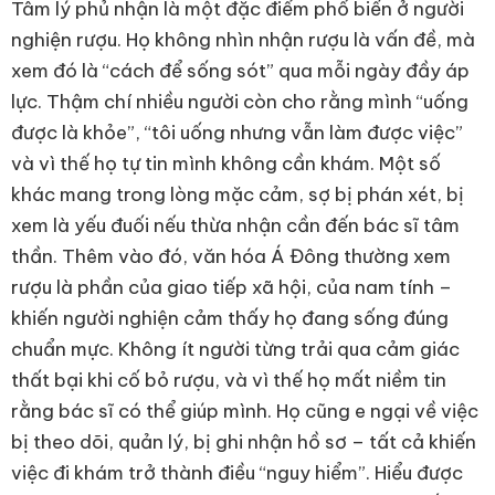
Tâm lý phủ nhận là một đặc điểm phổ biến ở người
nghiện rượu. Họ không nhìn nhận rượu là vấn đề, mà
xem đó là “cách để sống sót” qua mỗi ngày đầy áp
lực. Thậm chí nhiều người còn cho rằng mình “uống
được là khỏe”, “tôi uống nhưng vẫn làm được việc”
và vì thế họ tự tin mình không cần khám. Một số
khác mang trong lòng mặc cảm, sợ bị phán xét, bị
xem là yếu đuối nếu thừa nhận cần đến bác sĩ tâm
thần. Thêm vào đó, văn hóa Á Đông thường xem
rượu là phần của giao tiếp xã hội, của nam tính –
khiến người nghiện cảm thấy họ đang sống đúng
chuẩn mực. Không ít người từng trải qua cảm giác
thất bại khi cố bỏ rượu, và vì thế họ mất niềm tin
rằng bác sĩ có thể giúp mình. Họ cũng e ngại về việc
bị theo dõi, quản lý, bị ghi nhận hồ sơ – tất cả khiến
việc đi khám trở thành điều “nguy hiểm”. Hiểu được