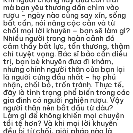
mà bạn yêu thương dần chìm vào
rượu – ngày nào cũng say xỉn, sống
bất cần, nói năng cộc cằn và từ
chối mọi lời khuyên – bạn sẽ làm gì?
Nhiều người trong hoàn cảnh đó
cảm thấy bất lực, tổn thương, thậm
chí tuyệt vọng. Bác sĩ bảo cần điều
trị, bạn bè khuyên đưa đi khám,
nhưng chính người thân của bạn lại
là người cứng đầu nhất – họ phủ
nhận, chối bỏ, trốn tránh. Thực tế,
đây là tình trạng phổ biến trong các
gia đình có người nghiện rượu. Vậy
người thân nên bắt đầu từ đâu?
Làm gì để không khiến mọi chuyện
tồi tệ hơn? Và khi mọi lời khuyên
đều bị từ chối, giải pháp nào là