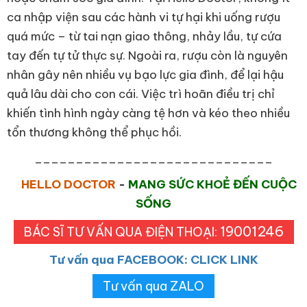
ca nhập viện sau các hành vi tự hại khi uống rượu
quá mức – từ tai nạn giao thông, nhảy lầu, tự cứa
tay đến tự tử thực sự. Ngoài ra, rượu còn là nguyên
nhân gây nên nhiều vụ bạo lực gia đình, để lại hậu
quả lâu dài cho con cái. Việc trì hoãn điều trị chỉ
khiến tình hình ngày càng tệ hơn và kéo theo nhiều
tổn thương không thể phục hồi.
_____________________________
HELLO DOCTOR
-
MANG SỨC KHOẺ ĐẾN CUỘC
SỐNG
19001246
BÁC SĨ TƯ VẤN QUA ĐIỆN THOẠI:
Tư vấn qua FACEBOOK: CLICK LINK
Tư vấn qua ZALO