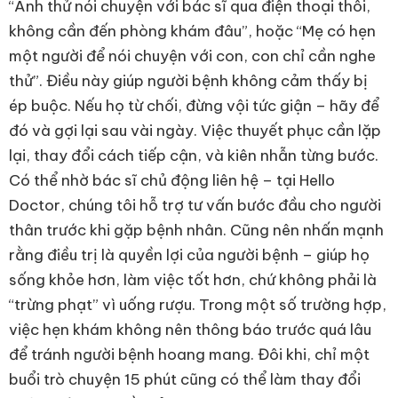
“Anh thử nói chuyện với bác sĩ qua điện thoại thôi,
không cần đến phòng khám đâu”, hoặc “Mẹ có hẹn
một người để nói chuyện với con, con chỉ cần nghe
thử”. Điều này giúp người bệnh không cảm thấy bị
ép buộc. Nếu họ từ chối, đừng vội tức giận – hãy để
đó và gợi lại sau vài ngày. Việc thuyết phục cần lặp
lại, thay đổi cách tiếp cận, và kiên nhẫn từng bước.
Có thể nhờ bác sĩ chủ động liên hệ – tại Hello
Doctor, chúng tôi hỗ trợ tư vấn bước đầu cho người
thân trước khi gặp bệnh nhân. Cũng nên nhấn mạnh
rằng điều trị là quyền lợi của người bệnh – giúp họ
sống khỏe hơn, làm việc tốt hơn, chứ không phải là
“trừng phạt” vì uống rượu. Trong một số trường hợp,
việc hẹn khám không nên thông báo trước quá lâu
để tránh người bệnh hoang mang. Đôi khi, chỉ một
buổi trò chuyện 15 phút cũng có thể làm thay đổi