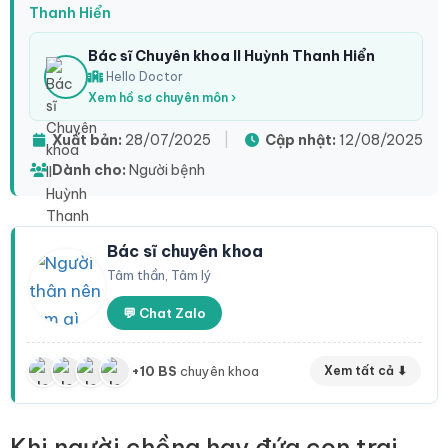
Thanh Hiển
Bác sĩ Chuyên khoa II Huỳnh Thanh Hiển
Hello Doctor
Xem hồ sơ chuyên môn ›
Xuất bản:
28/07/2025
|
Cập nhật:
12/08/2025
Dành cho:
Người bệnh
Bác sĩ chuyên khoa
Tâm thần, Tâm lý
💬 Chat Zalo
+10 BS
chuyên khoa
Xem tất cả ⬇
Khi người chồng hay đứa con trai