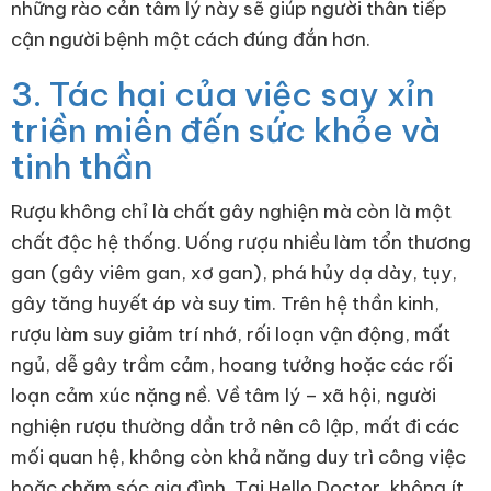
những rào cản tâm lý này sẽ giúp người thân tiếp
cận người bệnh một cách đúng đắn hơn.
3. Tác hại của việc say xỉn
triền miên đến sức khỏe và
tinh thần
Rượu không chỉ là chất gây nghiện mà còn là một
chất độc hệ thống. Uống rượu nhiều làm tổn thương
gan (gây viêm gan, xơ gan), phá hủy dạ dày, tụy,
gây tăng huyết áp và suy tim. Trên hệ thần kinh,
rượu làm suy giảm trí nhớ, rối loạn vận động, mất
ngủ, dễ gây trầm cảm, hoang tưởng hoặc các rối
loạn cảm xúc nặng nề. Về tâm lý – xã hội, người
nghiện rượu thường dần trở nên cô lập, mất đi các
mối quan hệ, không còn khả năng duy trì công việc
hoặc chăm sóc gia đình. Tại Hello Doctor, không ít