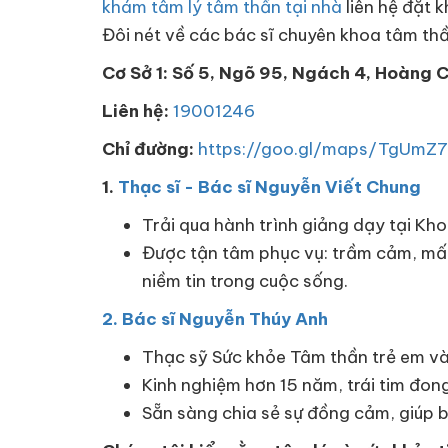
khám tâm lý tâm thần tại nhà
liên hệ đặt
Đôi nét về các bác sĩ chuyên khoa tâm thầ
Cơ Sở 1: Số 5, Ngõ 95, Ngách 4, Hoàng 
Liên hệ:
19001246
Chỉ đường:
https://goo.gl/maps/TgUmZ
1.
Thạc sĩ - Bác sĩ Nguyễn Viết Chung
Trải qua hành trình giảng dạy tại Kh
Được tận tâm phục vụ: trầm cảm, mất n
niềm tin trong cuộc sống.
2. Bác sĩ Nguyễn Thúy Anh
Thạc sỹ Sức khỏe Tâm thần trẻ em và
Kinh nghiệm hơn 15 năm, trái tim đon
Sẵn sàng chia sẻ sự đồng cảm, giúp 