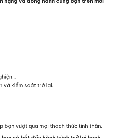
ánh nặng và đồng hành cùng bạn trên mỗi
hiện...
và kiểm soát trở lại.
p bạn vượt qua mọi thách thức tinh thần.
hẹn và bắt đầu hành trình trở lại hạnh