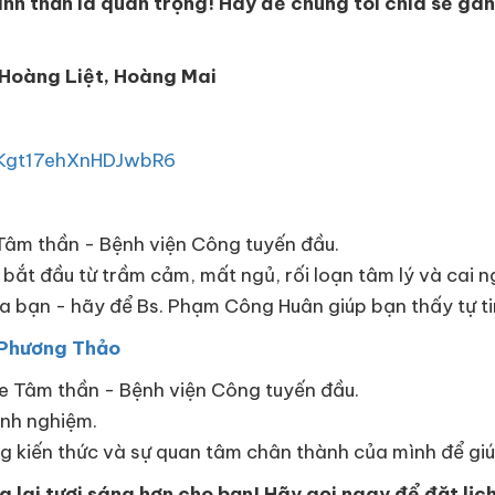
tinh thần là quan trọng! Hãy để chúng tôi chia sẻ g
, Hoàng Liệt, Hoàng Mai
NKgt17ehXnHDJwbR6
n
 Tâm thần - Bệnh viện Công tuyến đầu.
 bắt đầu từ trầm cảm, mất ngủ, rối loạn tâm lý và cai ng
a bạn - hãy để Bs. Phạm Công Huân giúp bạn thấy tự tin 
ị Phương Thảo
ỏe Tâm thần - Bệnh viện Công tuyến đầu.
inh nghiệm.
 kiến thức và sự quan tâm chân thành của mình để giú
lai tươi sáng hơn cho bạn! Hãy gọi ngay để đặt lịch 