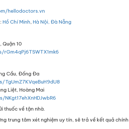
m/hellodoctors.vn
h:
Hồ Chí Minh
,
Hà Nội,
Đà Nẵng
, Quận 10
aps/rGm4qPj6TSWTX1mk6
oàng Cầu, Đống Đa
aps/TgUmZ7KVqeBuH9dU8
àng Liệt, Hoàng Mai
aps/NKgt17ehXnHDJwbR6
ửi thuốc về tận nhà.
hững trung tâm xét nghiệm uy tín, sẽ trả về kết quả chí