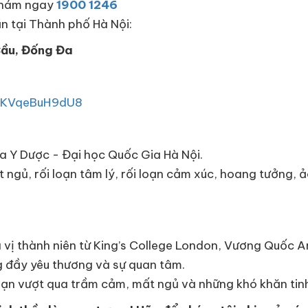
 khám ngay
1900 1246
n tại Thành phố Hà Nội:
Cầu, Đống Đa
7KVqeBuH9dU8
oa Y Dược - Đại học Quốc Gia Hà Nội.
gủ, rối loạn tâm lý, rối loạn cảm xúc, hoang tưởng, ảo g
 vị thành niên từ King’s College London, Vương Quốc A
g đầy yêu thương và sự quan tâm.
bạn vượt qua trầm cảm, mất ngủ và những khó khăn tin