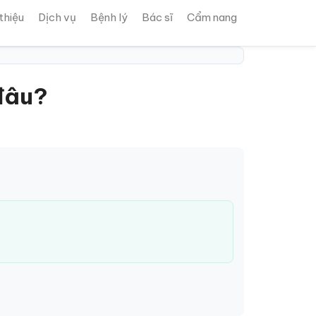
 thiệu
Dịch vụ
Bệnh lý
Bác sĩ
Cẩm nang
 đâu?