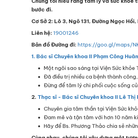
Chúng tôi hiểu rằng tâm lý và sức khỏe 
bước đi.
Cơ Sở 2: Lô 3, Ngõ 131, Đường Ngọc Hồi
Liên hệ:
19001246
Bản đồ Đường đi:
https://goo.gl/maps/
1. Bác sĩ Chuyên khoa II Phạm Công Huâ
Một ngôi sao sáng tại Viện Sức khỏe
Đã điều trị nhiều ca bệnh thành công,
Đừng để tâm lý chi phối cuộc sống củ
2.
Thạc sĩ - Bác sĩ Chuyên khoa II Lê Th
Chuyên gia tâm thần tại Viện Sức kh
Đam mê và tận tâm với hơn 10 năm k
Hãy để Bs. Phương Thảo chia sẻ những
Cùng nhau, chúng tôi xây dựng một tương 