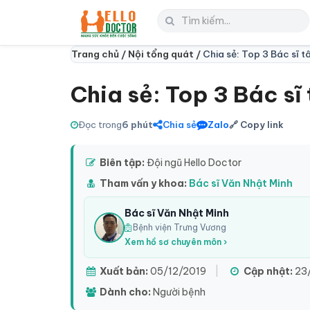
Trang chủ /
Nội tổng quát /
Chia sẻ: Top 3 Bác sĩ t
Chia sẻ: Top 3 Bác sĩ 
Đọc trong
6 phút
Chia sẻ
Zalo
🔗 Copy link
Biên tập:
Đội ngũ Hello Doctor
Tham vấn y khoa:
Bác sĩ Văn Nhật Minh
Bác sĩ Văn Nhật Minh
Bệnh viện Trưng Vương
Xem hồ sơ chuyên môn ›
Xuất bản:
05/12/2019
|
Cập nhật:
23
Dành cho:
Người bệnh