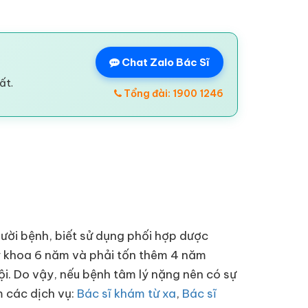
Chat Zalo Bác Sĩ
ất.
Tổng đài: 1900 1246
gười bệnh, biết sử dụng phối hợp dược
 y khoa 6 năm và phải tốn thêm 4 năm
ội. Do vậy, nếu bệnh tâm lý nặng nên có sự
m các dịch vụ:
Bác sĩ khám từ xa
,
Bác sĩ