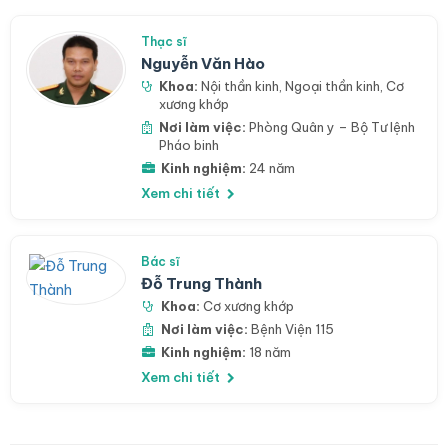
Thạc sĩ
Nguyễn Văn Hào
Khoa:
Nội thần kinh
,
Ngoại thần kinh
,
Cơ
xương khớp
Nơi làm việc:
Phòng Quân y – Bộ Tư lệnh
Pháo binh
Kinh nghiệm:
24 năm
Xem chi tiết
Bác sĩ
Đỗ Trung Thành
Khoa:
Cơ xương khớp
Nơi làm việc:
Bệnh Viện 115
Kinh nghiệm:
18 năm
Xem chi tiết