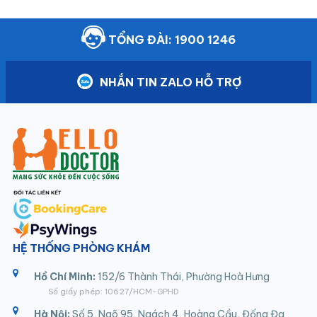
TỔNG ĐÀI: 1900 1246
NHẮN TIN ZALO HỖ TRỢ
HỆ THỐNG PHÒNG KHÁM
Hồ Chí Minh:
152/6 Thành Thái, Phường Hoà Hưng
Số giấy phép: 10627/HCM-GPHD
Hà Nội:
Số 5, Ngõ 95, Ngách 4, Hoàng Cầu, Đống Đa