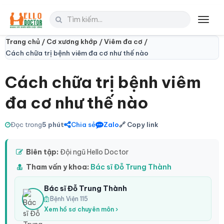
Toggl
navig
Trang chủ /
Cơ xương khớp /
Viêm đa cơ /
Cách chữa trị bệnh viêm đa cơ như thế nào
Cách chữa trị bệnh viêm
đa cơ như thế nào
Đọc trong
5 phút
Chia sẻ
Zalo
🔗 Copy link
Biên tập:
Đội ngũ Hello Doctor
Tham vấn y khoa:
Bác sĩ Đỗ Trung Thành
Bác sĩ Đỗ Trung Thành
Bệnh Viện 115
Xem hồ sơ chuyên môn ›