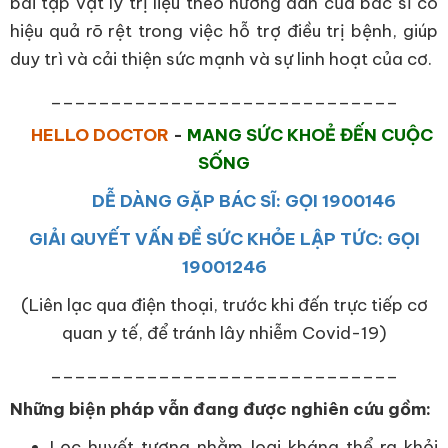
bài tập vật lý trị liệu theo hướng dẫn của bác sĩ có
hiệu quả rõ rệt trong việc hỗ trợ điều trị bệnh, giúp
duy trì và cải thiện sức mạnh và sự linh hoạt của cơ.
_____________________________
HELLO DOCTOR
-
MANG SỨC KHOẺ ĐẾN CUỘC
SỐNG
DỄ DÀNG GẶP BÁC SĨ: GỌI 1900146
GIẢI QUYẾT VẤN ĐỀ SỨC KHỎE LẬP TỨC: GỌI
19001246
(Liên lạc qua điện thoại, trước khi đến trực tiếp cơ
quan y tế, để tránh lây nhiễm Covid-19)
_____________________________
Những biện pháp vẫn đang được nghiên cứu gồm:
Lọc huyết tương nhằm loại kháng thể ra khỏi