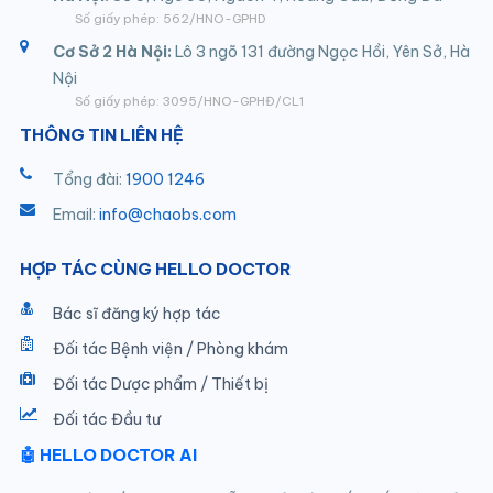
Số giấy phép: 562/HNO-GPHD
Cơ Sở 2 Hà Nội:
Lô 3 ngõ 131 đường Ngọc Hồi, Yên Sở, Hà
Nội
Số giấy phép: 3095/HNO-GPHĐ/CL1
THÔNG TIN LIÊN HỆ
Tổng đài:
1900 1246
Email:
info@chaobs.com
HỢP TÁC CÙNG HELLO DOCTOR
Bác sĩ đăng ký hợp tác
Đối tác Bệnh viện / Phòng khám
Đối tác Dược phẩm / Thiết bị
Đối tác Đầu tư
🤖 HELLO DOCTOR AI