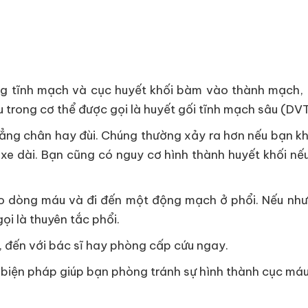
ng tĩnh mạch và cục huyết khối bàm vào thành mạch, c
 trong cơ thể được gọi là huyết gối tĩnh mạch sâu (DVT
cẳng chân hay đùi. Chúng thường xảy ra hơn nếu bạn 
xe dài. Bạn cũng có nguy cơ hình thành huyết khối nế
o dòng máu và đi đến một động mạch ở phổi. Nếu như
ọi là thuyên tắc phổi.
 đến với bác sĩ hay phòng cấp cứu ngay.
g biện pháp giúp bạn phòng tránh sự hình thành cục má