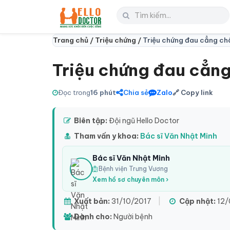
Trang chủ /
Triệu chứng /
Triệu chứng đau cẳng ch
Triệu chứng đau cẳng
Đọc trong
16 phút
Chia sẻ
Zalo
🔗 Copy link
Biên tập:
Đội ngũ Hello Doctor
Tham vấn y khoa:
Bác sĩ Văn Nhật Minh
Bác sĩ Văn Nhật Minh
Bệnh viện Trưng Vương
Xem hồ sơ chuyên môn ›
Xuất bản:
31/10/2017
|
Cập nhật:
12/
Dành cho:
Người bệnh