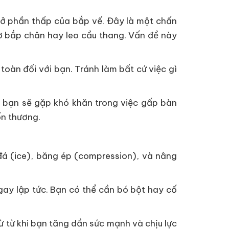
u ở phần thấp của bắp vế. Đây là một chấn
ơ bắp chân hay leo cầu thang. Vấn đề này
oàn đối với bạn. Tránh làm bất cứ việc gì
là bạn sẽ gặp khó khăn trong việc gấp bàn
ổn thương.
đá (ice), băng ép (compression), và nâng
ay lập tức. Bạn có thể cần bó bột hay cố
ừ từ khi bạn tăng dần sức mạnh và chịu lực