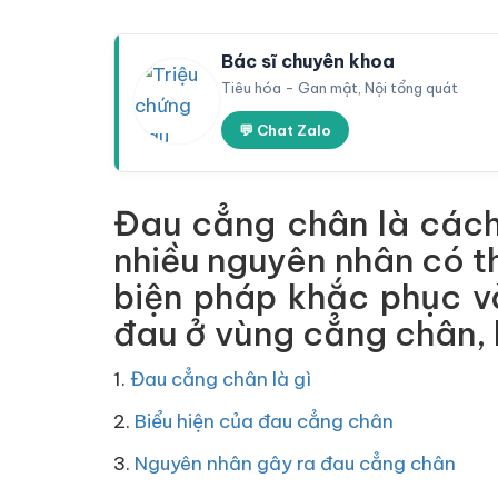
Bác sĩ chuyên khoa
Tiêu hóa - Gan mật, Nội tổng quát
💬 Chat Zalo
Đau cẳng chân là cách
nhiều nguyên nhân có t
biện pháp khắc phục v
đau ở vùng cẳng chân, b
1.
Đau cẳng chân là gì
2.
Biểu hiện của đau cẳng chân
3.
Nguyên nhân gây ra đau cẳng chân