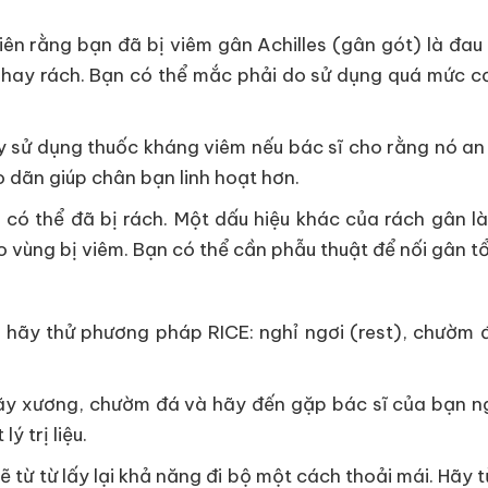
ên rằng bạn đã bị viêm gân Achilles (gân gót) là đa
hay rách. Bạn có thể mắc phải do sử dụng quá mức c
ử dụng thuốc kháng viêm nếu bác sĩ cho rằng nó an t
o dãn giúp chân bạn linh hoạt hơn.
 có thể đã bị rách. Một dấu hiệu khác của rách gân 
o vùng bị viêm. Bạn có thể cần phẫu thuật để nối gân t
, hãy thử phương pháp RICE: nghỉ ngơi (rest), chườm 
y xương, chườm đá và hãy đến gặp bác sĩ của bạn ng
ý trị liệu.
 từ từ lấy lại khả năng đi bộ một cách thoải mái. Hãy t