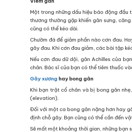
Viêm gân
Một trong những dấu hiệu báo động đầu ti
thương thường gặp khiến gân sưng, căng 
cũng có thể kéo dài.
Chườm đá để giảm phần nào cơn đau. Hay s
gây đau. Khi cơn đau giảm, các bài tập ké
Nếu cơn đau dữ dội, gân Achilles của bạn
chân. Bác sĩ của bạn có thể tiêm thuốc và
Gãy xương
hay bong gân
Khi bạn trật cổ chân và bị bong gân nhẹ
(elevation).
Đối với một ca bong gân nặng hơn hay gã
định chỗ gãy. Bạn cũng có thể cần đến vật l
Sẽ mất một khoảng thời gian, những bạn sẽ