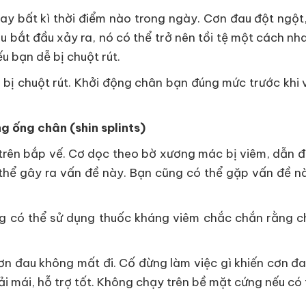
hay bất kì thời điểm nào trong ngày. Cơn đau đột ngột,
au bắt đầu xảy ra, nó có thể trở nên tồi tệ một cách nh
 bạn dễ bị chuột rút.
ơ bị chuột rút. Khởi động chân bạn đúng mức trước khi 
g ống chân (shin splints)
ên bắp vế. Cơ dọc theo bờ xương mác bị viêm, dẫn đến 
 thể gây ra vấn đề này. Bạn cũng có thể gặp vấn đề n
g có thể sử dụng thuốc kháng viêm chắc chắn rằng ch
ơn đau không mất đi. Cố đừng làm việc gì khiến cơn đa
i mái, hỗ trợ tốt. Không chạy trên bề mặt cứng nếu có 