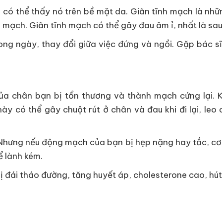
ạn có thể thấy nó trên bề mặt da. Giãn tĩnh mạch là nh
 mạch. Giãn tĩnh mạch có thể gây đau âm ỉ, nhất là sau
ong ngày, thay đổi giữa việc đứng và ngồi. Gặp bác sĩ
ủa chân bạn bị tổn thương và thành mạch cứng lại. K
này có thể gây chuột rút ở chân và đau khi đi lại, l
 Nhưng nếu động mạch của bạn bị hẹp nặng hay tắc, cơn
ể lành kém.
ị đái tháo đường, tăng huyết áp, cholesterone cao, hút