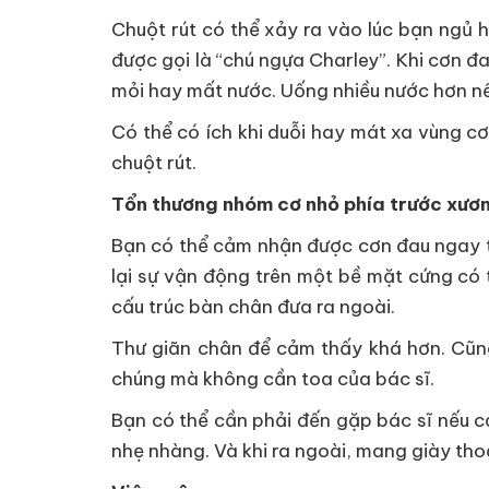
Chuột rút có thể xảy ra vào lúc bạn ngủ 
được gọi là “chú ngựa Charley”. Khi cơn đ
mỏi hay mất nước. Uống nhiều nước hơn nếu
Có thể có ích khi duỗi hay mát xa vùng c
chuột rút.
Tổn thương nhóm cơ nhỏ phía trước xươn
Bạn có thể cảm nhận được cơn đau ngay tr
lại sự vận động trên một bề mặt cứng có
cấu trúc bàn chân đưa ra ngoài.
Thư giãn chân để cảm thấy khá hơn. Cũn
chúng mà không cần toa của bác sĩ.
Bạn có thể cần phải đến gặp bác sĩ nếu c
nhẹ nhàng. Và khi ra ngoài, mang giày thoả