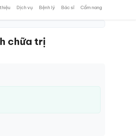
 thiệu
Dịch vụ
Bệnh lý
Bác sĩ
Cẩm nang
 chữa trị