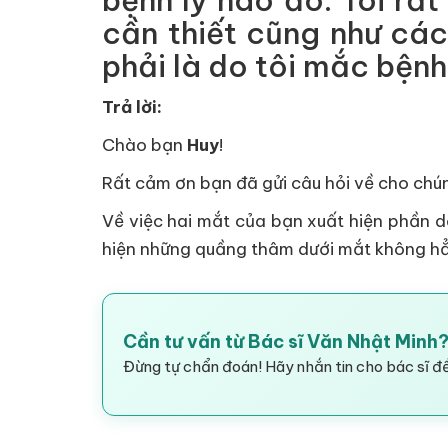
bệnh lý nào đó. Tôi rấ
cần thiết cũng như cá
phải là do tôi mắc bệnh
Trả lời:
Chào bạn
Huy
!
Rất cảm ơn bạn đã gửi câu hỏi về cho chún
Về việc hai mắt của bạn xuất hiện phần 
hiện những quầng thâm dưới mắt không hẳn
Cần tư vấn từ Bác sĩ Văn Nhật Minh
Đừng tự chẩn đoán! Hãy nhắn tin cho bác sĩ để