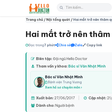
Trang chủ /
Nội tổng quát /
Hai mắt trở nên thâm q
Hai mắt trở nên thâm 
Đọc trong
7 phút
Chia sẻ
Zalo
🔗 Copy link
Biên tập:
Đội ngũ Hello Doctor
Tham vấn y khoa:
Bác sĩ Văn Nhật Minh
Bác sĩ Văn Nhật Minh
Bệnh viện Trưng Vương
Xem hồ sơ chuyên môn ›
Xuất bản:
27/06/2017
|
Cập nhật:
21
Dành cho:
Người bệnh