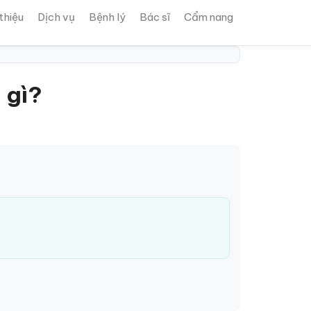
 thiệu
Dịch vụ
Bệnh lý
Bác sĩ
Cẩm nang
 gì?