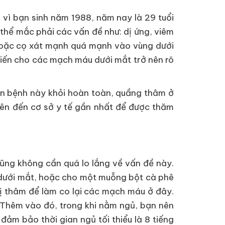
, vì bạn sinh năm 1988, năm nay là 29 tuổi
 thể mắc phải các vấn đề như: dị ứng, viêm
 hoặc cọ xát mạnh quá mạnh vào vùng dưới
hiến cho các mạch máu dưới mắt trở nên rõ
căn bệnh này khỏi hoàn toàn, quầng thâm ở
nên đến cơ sở y tế gần nhất để được thăm
cũng không cần quá lo lắng về vấn đề này.
dưới mắt, hoặc cho một muỗng bột cà phê
ị thâm để làm co lại các mạch máu ở đây.
n. Thêm vào đó, trong khi nằm ngủ, bạn nên
ảm bảo thời gian ngủ tối thiểu là 8 tiếng