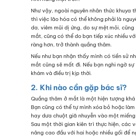
Như vậy, ngoài nguyên nhân thức khuya thì
thì việc lão hóa có thể không phải là ngu
da, viêm mũi dị ứng, do sự mệt mỏi, cũn
mắt, cũng có thể do bạn tiếp xúc nhiều v
ràng hơn, trở thành quầng thâm.
Nếu như bạn nhận thấy mình có tiền sử nh
mắt cũng sẽ mất đi. Nếu bạn nghi ngờ sự
khám và điều trị kịp thời.
2. Khi nào cần gặp bác sĩ?
Quầng thâm ở mắt là một hiện tượng khá p
Bạn cũng có thể tự mình xóa bỏ hoặc là
hay dưa chuột giã nhuyễn vào một miếng 
Sau một thời gian kiên trì thực hiện, các
nâng cao đầu với hai hoặc nhiều gối để n