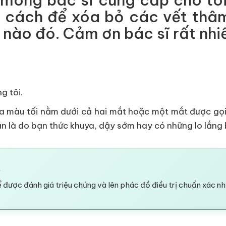
t mong bác sĩ cung cấp cho tôi
c cách để xóa bỏ các vết thâ
 nào đó. Cảm ơn bác sĩ rất nhi
g tôi.
da màu tối nằm dưới cả hai mắt hoặc một mắt được gọi
 là do bạn thức khuya, dậy sớm hay có những lo lắng b
?
 được đánh giá triệu chứng và lên phác đồ điều trị chuẩn xác nh