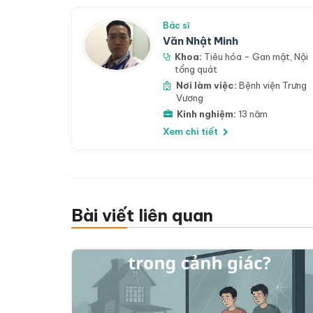
Bác sĩ
Văn Nhật Minh
Khoa:
Tiêu hóa - Gan mật
,
Nội
tổng quát
Nơi làm việc:
Bệnh viện Trưng
Vương
Kinh nghiệm:
13 năm
Xem chi tiết
Bài viết liên quan