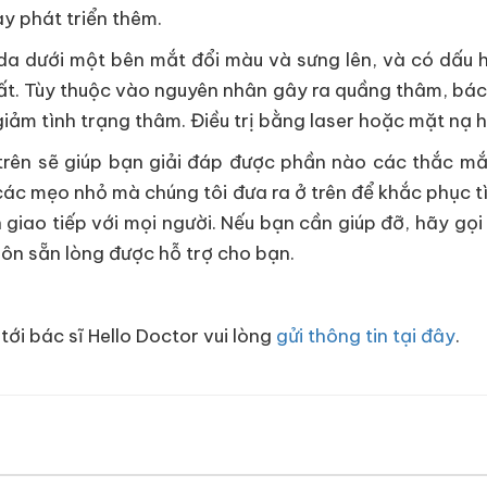
y phát triển thêm.
 da dưới một bên mắt đổi màu và sưng lên, và có dấu 
ất. Tùy thuộc vào nguyên nhân gây ra quầng thâm, bác 
iảm tình trạng thâm. Điều trị bằng laser hoặc mặt nạ 
ẻ trên sẽ giúp bạn giải đáp được phần nào các thắc m
 các mẹo nhỏ mà chúng tôi đưa ra ở trên để khắc phục 
 giao tiếp với mọi người. Nếu bạn cần giúp đỡ, hãy gọ
luôn sẵn lòng được hỗ trợ cho bạn.
tới bác sĩ Hello Doctor vui lòng
gửi thông tin tại đây
.