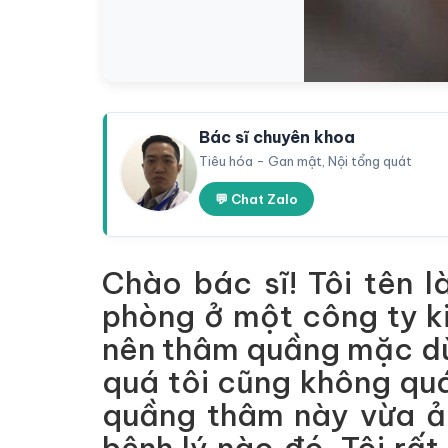
Bác sĩ chuyên khoa
Tiêu hóa - Gan mật, Nội tổng quát
💬 Chat Zalo
Chào bác sĩ! Tôi tên l
phòng ở một công ty ki
nên thâm quầng mặc dù
quá tôi cũng không quá 
quầng thâm này vừa ản