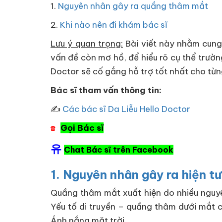
1.
Nguyên nhân gây ra quầng thâm mắt
2.
Khi nào nên đi khám bác sĩ
Lưu ý quan trọng:
Bài viết này nhằm cung
vấn đề còn mơ hồ, để hiểu rõ cụ thể trườn
Doctor sẽ cố gắng hỗ trợ tốt nhất cho từ
Bác sĩ tham vấn thông tin:
✍
Các bác sĩ Da Liễu Hello Doctor
Gọi Bác sĩ
☎
유
Chat Bác sĩ trên Facebook
1. Nguyên nhân gây ra hiện 
Quầng thâm mắt xuất hiện do nhiều nguy
Yếu tố di truyền – quầng thâm dưới mắt 
Ánh nắng mặt trời…