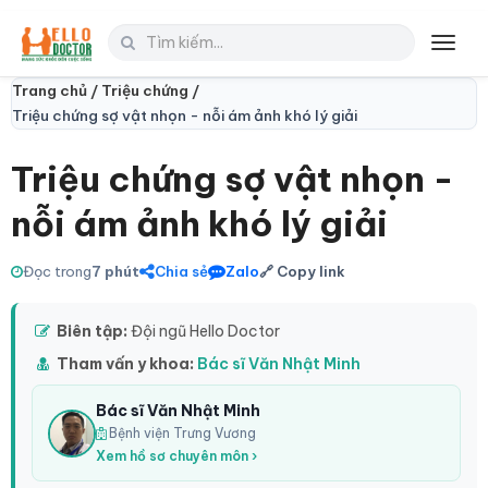
Toggl
navig
Trang chủ /
Triệu chứng /
Triệu chứng sợ vật nhọn - nỗi ám ảnh khó lý giải
Triệu chứng sợ vật nhọn -
nỗi ám ảnh khó lý giải
Đọc trong
7 phút
Chia sẻ
Zalo
🔗 Copy link
Biên tập:
Đội ngũ Hello Doctor
Tham vấn y khoa:
Bác sĩ Văn Nhật Minh
Bác sĩ Văn Nhật Minh
Bệnh viện Trưng Vương
Xem hồ sơ chuyên môn ›