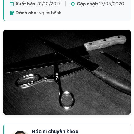
Xuất bản:
31/10/2017
|
Cập nhật:
17/05/2020
Dành cho:
Người bệnh
Bác sĩ chuyên khoa