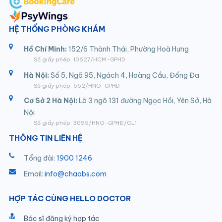
HỆ THỐNG PHÒNG KHÁM
Hồ Chí Minh:
152/6 Thành Thái, Phường Hoà Hưng
Số giấy phép: 10627/HCM-GPHD
Hà Nội:
Số 5, Ngõ 95, Ngách 4, Hoàng Cầu, Đống Đa
Số giấy phép: 562/HNO-GPHD
Cơ Sở 2 Hà Nội:
Lô 3 ngõ 131 đường Ngọc Hồi, Yên Sở, Hà
Nội
Số giấy phép: 3095/HNO-GPHĐ/CL1
THÔNG TIN LIÊN HỆ
Tổng đài:
1900 1246
Email:
info@chaobs.com
HỢP TÁC CÙNG HELLO DOCTOR
Bác sĩ đăng ký hợp tác