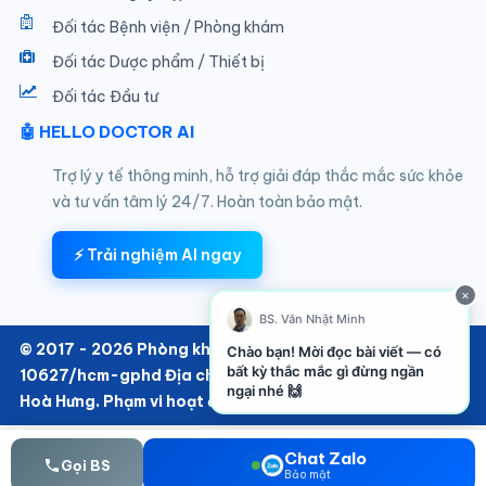
Đối tác Bệnh viện / Phòng khám
Đối tác Dược phẩm / Thiết bị
Đối tác Đầu tư
🤖 HELLO DOCTOR AI
Trợ lý y tế thông minh, hỗ trợ giải đáp thắc mắc sức khỏe
và tư vấn tâm lý 24/7. Hoàn toàn bảo mật.
⚡ Trải nghiệm AI ngay
×
BS. Văn Nhật Minh
© 2017 - 2026 Phòng khám SKTT thuộc Hello Doctor Số:
Chào bạn! Mời đọc bài viết — có
bất kỳ thắc mắc gì đừng ngần
10627/hcm-gphd Địa chỉ: 152/6 Thành Thái, Phường
ngại nhé 🙌
Hoà Hưng. Phạm vi hoạt động chuyên khoa Nội
Chat Zalo
Gọi BS
Bảo mật