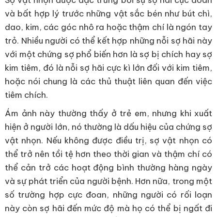
Sợ vật nhọn được đặc trưng bởi sự sợ hãi cực đoan
và bất hợp lý trước những vật sắc bén như bút chì,
dao, kim, các góc nhô ra hoặc thậm chí là ngón tay
trỏ. Nhiều người có thể kết hợp những nỗi sợ hãi này
với một chứng sợ phổ biến hơn là sợ bị chích hay sợ
kim tiêm, đó là nỗi sợ hãi cực kì lớn đối với kim tiêm,
hoặc nói chung là các thủ thuật liên quan đến việc
tiêm chích.
Ám ảnh này thường thấy ở trẻ em, nhưng khi xuất
hiện ở người lớn, nó thường là dấu hiệu của chứng sợ
vật nhọn. Nếu không được điều trị, sợ vật nhọn có
thể trở nên tồi tệ hơn theo thời gian và thậm chí có
thể cản trở các hoạt động bình thường hàng ngày
và sự phát triển của người bệnh. Hơn nữa, trong một
số trường hợp cực đoan, những người có rối loạn
này còn sợ hãi đến mức độ mà họ có thể bị ngất đi