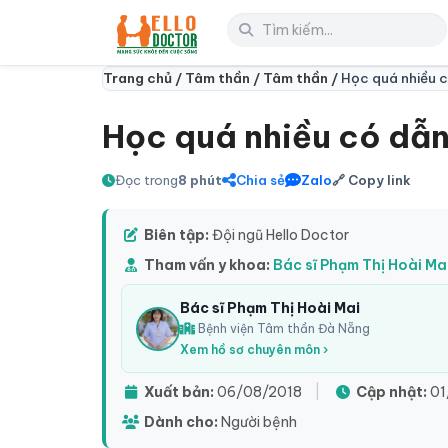
Trang chủ /
Tâm thần /
Tâm thần /
Học quá nhiều 
Học quá nhiều có dẫ
Đọc trong
8 phút
Chia sẻ
Zalo
🔗 Copy link
Biên tập:
Đội ngũ Hello Doctor
Tham vấn y khoa:
Bác sĩ Phạm Thị Hoài Ma
Bác sĩ Phạm Thị Hoài Mai
Bệnh viện Tâm thần Đà Nẵng
Xem hồ sơ chuyên môn ›
Xuất bản:
06/08/2018
|
Cập nhật:
01
Dành cho:
Người bệnh