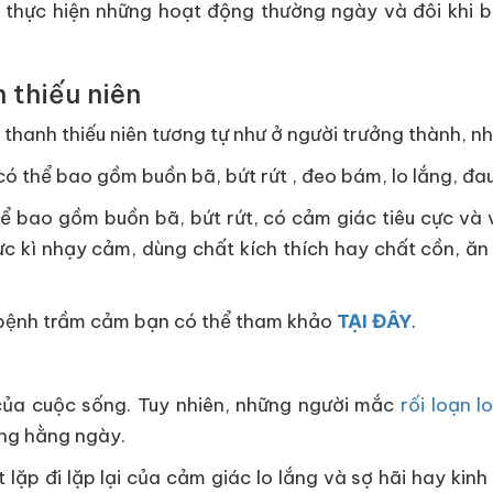
c thực hiện những hoạt động thường ngày và đôi khi 
 thiếu niên
thanh thiếu niên tương tự như ở người trưởng thành, nh
có thể bao gồm buồn bã, bứt rứt , đeo bám, lo lắng, đa
thể bao gồm buồn bã, bứt rứt, có cảm giác tiêu cực và 
ực kì nhạy cảm, dùng chất kích thích hay chất cồn, ăn
rị bệnh trầm cảm bạn có thể tham khảo
TẠI ĐÂY
.
 của cuộc sống. Tuy nhiên, những người mắc
rối loạn l
ống hằng ngày.
 lặp đi lặp lại của cảm giác lo lắng và sợ hãi hay ki