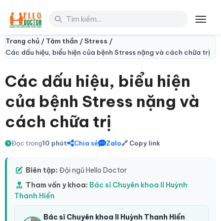
Toggl
Trang chủ /
Tâm thần /
Stress /
Các dấu hiệu, biểu hiện của bệnh Stress nặng và cách chữa trị
Các dấu hiệu, biểu hiện
của bệnh Stress nặng và
cách chữa trị
Đọc trong
10 phút
Chia sẻ
Zalo
🔗 Copy link
Biên tập:
Đội ngũ Hello Doctor
Tham vấn y khoa:
Bác sĩ Chuyên khoa II Huỳnh
Thanh Hiển
Bác sĩ Chuyên khoa II Huỳnh Thanh Hiển