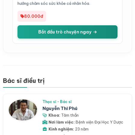
hướng chăm sóc sức khỏe cá nhân hóa.
80.000đ
Bắt đầu trò chuyện ngay
Bác sĩ điều trị
Thạc sĩ - Bác sĩ
Nguyễn Thi Phú
Khoa:
Tâm thần
Nơi làm việc:
Bệnh viện Đại Học Y Dược
Kinh nghiệm:
23 năm