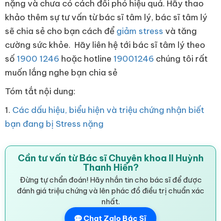
nặng và chưa có cách đối phó hiệu quả. Hãy thao
khảo thêm sự tư vấn từ bác sĩ tâm lý, bác sĩ tâm lý
sẽ chia sẻ cho bạn cách để
giảm stress
và tăng
cường sức khỏe. Hãy liên hệ tới bác sĩ tâm lý theo
số
1900 1246
hoặc hotline
19001246
chúng tôi rất
muốn lắng nghe bạn chia sẻ
Tóm tắt nội dung:
1.
Các dấu hiệu, biểu hiện và triệu chứng nhận biết
bạn đang bị Stress nặng
Cần tư vấn từ Bác sĩ Chuyên khoa II Huỳnh
Thanh Hiển?
Đừng tự chẩn đoán! Hãy nhắn tin cho bác sĩ để được
đánh giá triệu chứng và lên phác đồ điều trị chuẩn xác
nhất.
Chat Zalo Bác Sĩ