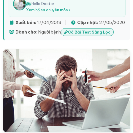
Hello Doctor
Xem hồ sơ chuyên môn ›
Xuất bản:
17/04/2018
|
Cập nhật:
27/05/2020
Dành cho:
Người bệnh
Có Bài Test Sàng Lọc