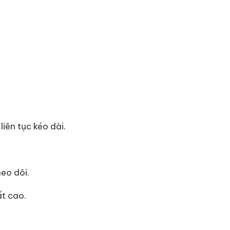
iên tục kéo dài.
eo dõi.
ất cao.