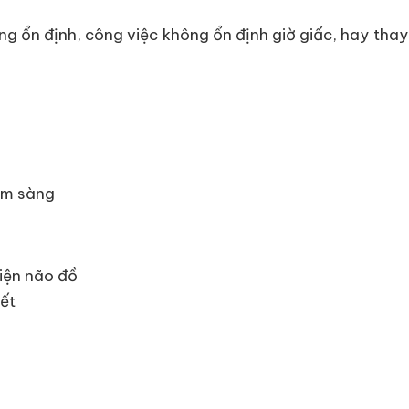
ng ổn định, công việc không ổn định giờ giấc, hay thay 
âm sàng
iện não đồ
yết