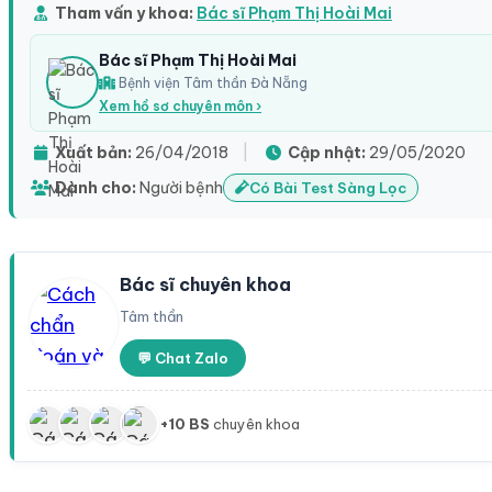
Tham vấn y khoa:
Bác sĩ Phạm Thị Hoài Mai
Bác sĩ Phạm Thị Hoài Mai
Bệnh viện Tâm thần Đà Nẵng
Xem hồ sơ chuyên môn ›
Xuất bản:
26/04/2018
|
Cập nhật:
29/05/2020
Dành cho:
Người bệnh
Có Bài Test Sàng Lọc
Bác sĩ chuyên khoa
Tâm thần
💬 Chat Zalo
+10 BS
chuyên khoa