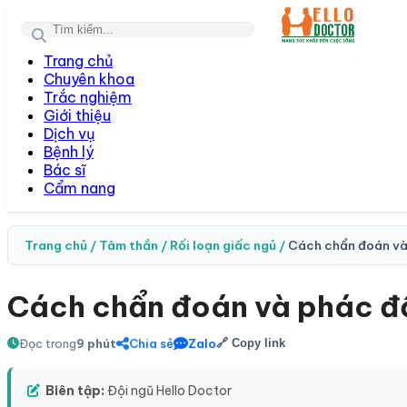
Toggl
Trang chủ
Chuyên khoa
Trắc nghiệm
Giới thiệu
Dịch vụ
Bệnh lý
Bác sĩ
Cẩm nang
Trang chủ /
Tâm thần /
Rối loạn giấc ngủ /
Cách chẩn đoán và p
Cách chẩn đoán và phác đồ 
Đọc trong
9 phút
Chia sẻ
Zalo
🔗 Copy link
Biên tập:
Đội ngũ Hello Doctor