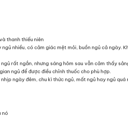
và thanh thiếu niên
gủ nhiều, có cảm giác mệt mỏi, buồn ngủ cả ngày. Khi
ngủ rất ngắn, nhưng sáng hôm sau vẫn cảm thấy sảng kh
gian ngủ để được điều chỉnh thuốc cho phù hợp.
i nhịp ngày đêm, chu kì thức ngủ, mất ngủ hay ngủ quá 
a nó