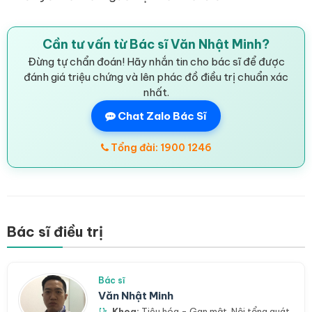
Cần tư vấn từ Bác sĩ Văn Nhật Minh?
Đừng tự chẩn đoán! Hãy nhắn tin cho bác sĩ để được
đánh giá triệu chứng và lên phác đồ điều trị chuẩn xác
nhất.
Chat Zalo Bác Sĩ
Tổng đài: 1900 1246
Bác sĩ điều trị
Bác sĩ
Văn Nhật Minh
Khoa:
Tiêu hóa - Gan mật
,
Nội tổng quát