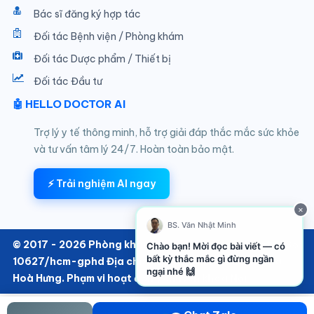
Bác sĩ đăng ký hợp tác
Đối tác Bệnh viện / Phòng khám
Đối tác Dược phẩm / Thiết bị
Đối tác Đầu tư
🤖 HELLO DOCTOR AI
Trợ lý y tế thông minh, hỗ trợ giải đáp thắc mắc sức khỏe
và tư vấn tâm lý 24/7. Hoàn toàn bảo mật.
⚡ Trải nghiệm AI ngay
×
BS. Văn Nhật Minh
© 2017 - 2026 Phòng khám SKTT thuộc Hello Doctor Số:
Chào bạn! Mời đọc bài viết — có
bất kỳ thắc mắc gì đừng ngần
10627/hcm-gphd Địa chỉ: 152/6 Thành Thái, Phường
ngại nhé 🙌
Hoà Hưng. Phạm vi hoạt động chuyên khoa Nội