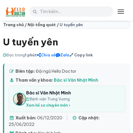
Toggl
navig
Trang chủ /
Nội tổng quát /
U tuyến yên
U tuyến yên
Đọc trong
1 phút
Chia sẻ
Zalo
🔗 Copy link
Biên tập:
Đội ngũ Hello Doctor
Tham vấn y khoa:
Bác sĩ Văn Nhật Minh
Bác sĩ Văn Nhật Minh
Bệnh viện Trưng Vương
Xem hồ sơ chuyên môn ›
Xuất bản:
06/12/2020
|
Cập nhật:
25/06/2022