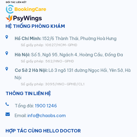
HỆ THỐNG PHÒNG KHÁM
Hồ Chí Minh:
152/6 Thành Thái, Phường Hoà Hưng
Số giấy phép: 10627/HCM-GPHD
Hà Nội:
Số 5, Ngõ 95, Ngách 4, Hoàng Cầu, Đống Đa
Số giấy phép: 562/HNO-GPHD
Cơ Sở 2 Hà Nội:
Lô 3 ngõ 131 đường Ngọc Hồi, Yên Sở, Hà
Nội
Số giấy phép: 3095/HNO-GPHĐ/CL1
THÔNG TIN LIÊN HỆ
Tổng đài:
1900 1246
Email:
info@chaobs.com
HỢP TÁC CÙNG HELLO DOCTOR