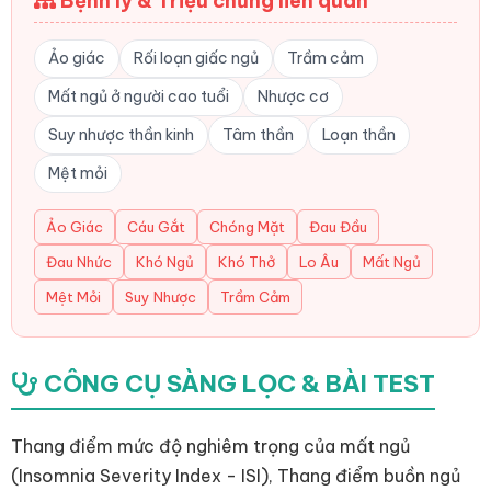
Bệnh lý & Triệu chứng liên quan
Ảo giác
Rối loạn giấc ngủ
Trầm cảm
Mất ngủ ở người cao tuổi
Nhược cơ
Suy nhược thần kinh
Tâm thần
Loạn thần
Mệt mỏi
Ảo Giác
Cáu Gắt
Chóng Mặt
Đau Đầu
Đau Nhức
Khó Ngủ
Khó Thở
Lo Âu
Mất Ngủ
Mệt Mỏi
Suy Nhược
Trầm Cảm
CÔNG CỤ SÀNG LỌC & BÀI TEST
Thang điểm mức độ nghiêm trọng của mất ngủ
(Insomnia Severity Index - ISI), Thang điểm buồn ngủ