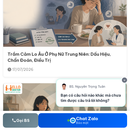
Trầm Cảm Lo Âu Ở Phụ Nữ Trung Niên: Dấu Hiệu,
Chẩn Đoán, Điều Trị
17/07/2026
×
BS. Nguyễn Trọng Tuân
Bạn có câu hỏi nào khác mà chưa
tìm được câu trả lời không?
Chat Zalo
Gọi BS
Bảo mật