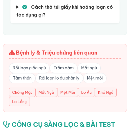
Cách thở túi giấy khi hoảng loạn có
tác dụng gì?
Bệnh lý & Triệu chứng liên quan
Rối loạn giấc ngủ
Trầm cảm
Mất ngủ
Tâm thần
Rối loạn lo âu phân ly
Mệt mỏi
Chóng Mặt
Mất Ngủ
Mệt Mỏi
Lo Âu
Khó Ngủ
Lo Lắng
CÔNG CỤ SÀNG LỌC & BÀI TEST