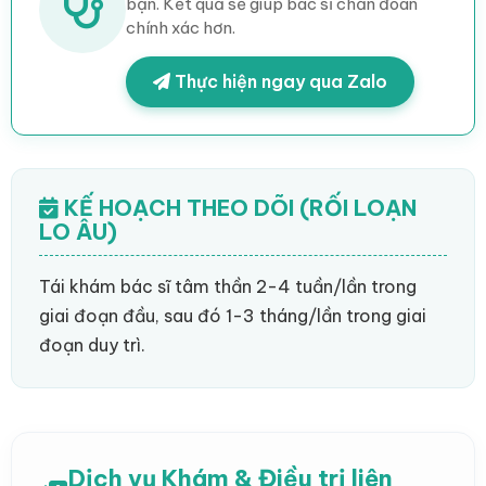
bạn. Kết quả sẽ giúp bác sĩ chẩn đoán
chính xác hơn.
Thực hiện ngay qua Zalo
KẾ HOẠCH THEO DÕI (RỐI LOẠN
LO ÂU)
Tái khám bác sĩ tâm thần 2-4 tuần/lần trong
giai đoạn đầu, sau đó 1-3 tháng/lần trong giai
đoạn duy trì.
Dịch vụ Khám & Điều trị liên