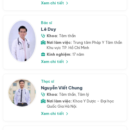
Xem chi tiết
Bác sĩ
Lê Duy
Khoa:
Tâm thần
Nơi làm việc:
Trung tâm Pháp Y Tâm thần
Khu vực TP. Hồ Chí Minh
Kinh nghiệm:
17 năm
Xem chi tiết
Thạc sĩ
Nguyễn Viết Chung
Khoa:
Tâm thần
,
Tâm lý
Nơi làm việc:
Khoa Y Dược - Đại học
Quốc Gia Hà Nội.
Xem chi tiết