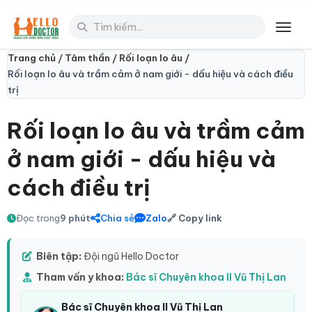
Toggl
Trang chủ /
Tâm thần /
Rối loạn lo âu /
Rối loạn lo âu và trầm cảm ở nam giới - dấu hiệu và cách điều
trị
Rối loạn lo âu và trầm cảm
ở nam giới - dấu hiệu và
cách điều trị
Đọc trong
9 phút
Chia sẻ
Zalo
🔗 Copy link
Biên tập:
Đội ngũ Hello Doctor
Tham vấn y khoa:
Bác sĩ Chuyên khoa II Vũ Thị Lan
Bác sĩ Chuyên khoa II Vũ Thị Lan