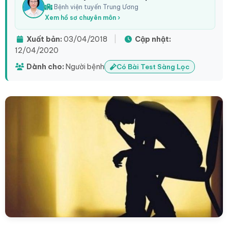
Bệnh viện tuyến Trung Ương
Xem hồ sơ chuyên môn ›
Xuất bản:
03/04/2018
|
Cập nhật:
12/04/2020
Dành cho:
Người bệnh
Có Bài Test Sàng Lọc