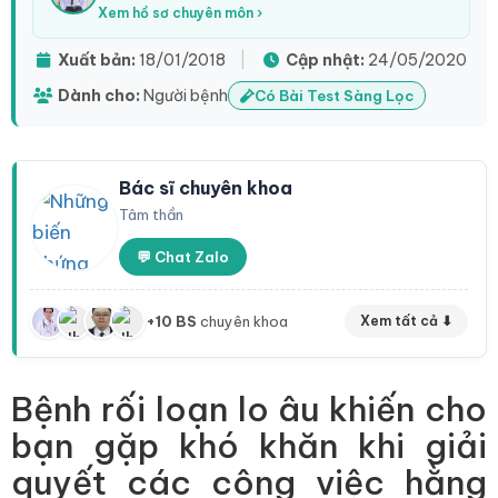
Xem hồ sơ chuyên môn ›
Xuất bản:
18/01/2018
|
Cập nhật:
24/05/2020
Dành cho:
Người bệnh
Có Bài Test Sàng Lọc
Bác sĩ chuyên khoa
Tâm thần
💬 Chat Zalo
+10 BS
chuyên khoa
Xem tất cả ⬇
Bệnh rối loạn lo âu khiến cho
bạn gặp khó khăn khi giải
quyết các công việc hằng