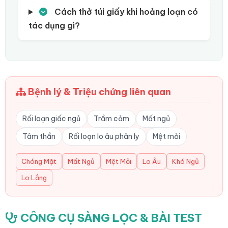
Cách thở túi giấy khi hoảng loạn có
tác dụng gì?
Bệnh lý & Triệu chứng liên quan
Rối loạn giấc ngủ
Trầm cảm
Mất ngủ
Tâm thần
Rối loạn lo âu phân ly
Mệt mỏi
Chóng Mặt
Mất Ngủ
Mệt Mỏi
Lo Âu
Khó Ngủ
Lo Lắng
CÔNG CỤ SÀNG LỌC & BÀI TEST