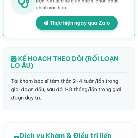
bạn. Kết quả sẽ giúp bác sĩ chẩn đoán
chính xác hơn.
Thực hiện ngay qua Zalo
KẾ HOẠCH THEO DÕI (RỐI LOẠN
LO ÂU)
Tái khám bác sĩ tâm thần 2-4 tuần/lần trong
giai đoạn đầu, sau đó 1-3 tháng/lần trong giai
đoạn duy trì.
Dịch vụ Khám & Điều trị liên