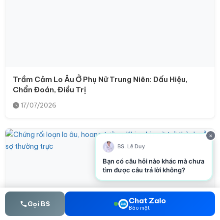
Trầm Cảm Lo Âu Ở Phụ Nữ Trung Niên: Dấu Hiệu,
Chẩn Đoán, Điều Trị
17/07/2026
×
BS. Lê Duy
Bạn có câu hỏi nào khác mà chưa
tìm được câu trả lời không?
Chat Zalo
Gọi BS
Bảo mật