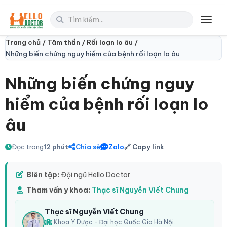
Toggl
Trang chủ /
Tâm thần /
Rối loạn lo âu /
Những biến chứng nguy hiểm của bệnh rối loạn lo âu
Những biến chứng nguy
hiểm của bệnh rối loạn lo
âu
Đọc trong
12 phút
Chia sẻ
Zalo
🔗 Copy link
Biên tập:
Đội ngũ Hello Doctor
Tham vấn y khoa:
Thạc sĩ Nguyễn Viết Chung
Thạc sĩ Nguyễn Viết Chung
Khoa Y Dược - Đại học Quốc Gia Hà Nội.