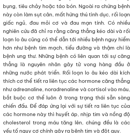
bụng, tiêu chảy hoặc táo bón. Ngoài ra chứng bệnh
này còn làm sụt cân, mất hứng thú tình dục, rối loạn
giấc ngủ, đau mỏi cơ và đau mạn tính. Có nhiều
nghiên cứu đã chỉ ra rằng căng thẳng kéo dài và rối
loạn lo âu cũng có thể dẫn tới nhiều bệnh nguy hiểm
hơn như bệnh tim mạch, tiểu đường và thậm chí là
bệnh ung thư. Những bệnh có liên quan tới sự căng
thẳng là nguyên nhân gây tử vong hàng đầu ở
những nước phát triển. Rối loạn lo âu kéo dài kích
thích cơ thể tiết ra liên tục các hormone căng thẳng
như adreanaline, noradrenaline và cortisol vào máu,
bắt buộc cơ thể luôn ở trong trạng thái sẵn sàng
chiến đấu. Để đáp ứng lại với sự tiết ra liên tục của
các hormone này thì huyết áp, nhịp tim và nồng độ
cholesterol trong máu tăng lên, chúng đều là các
yếu tố nguy cơ chính gây ra bệnh tim và đột quỵ.