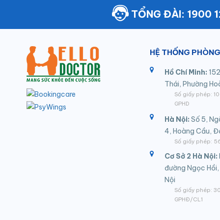
TỔNG ĐÀI: 1900 
HỆ THỐNG PHÒNG
Hồ Chí Minh:
152
Thái, Phường Ho
Số giấy phép: 
GPHD
Hà Nội:
Số 5, Ng
4, Hoàng Cầu, 
Số giấy phép:
Cơ Sở 2 Hà Nội:
đường Ngọc Hồi,
Nội
Số giấy phép: 
GPHĐ/CL1