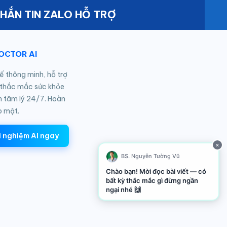
HẮN TIN ZALO HỖ TRỢ
DOCTOR AI
tế thông minh, hỗ trợ
 thắc mắc sức khỏe
n tâm lý 24/7. Hoàn
o mật.
i nghiệm AI ngay
×
BS. Nguyễn Tường Vũ
Chào bạn! Mời đọc bài viết — có
bất kỳ thắc mắc gì đừng ngần
ngại nhé 🙌