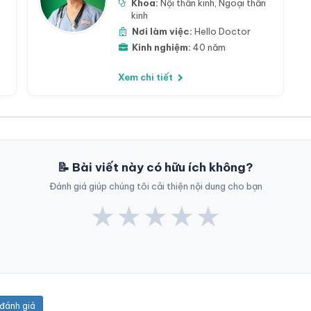
Khoa:
Nội thần kinh
,
Ngoại thần
kinh
Nơi làm việc:
Hello Doctor
Kinh nghiệm:
40 năm
Xem chi tiết
📝 Bài viết này có hữu ích không?
Đánh giá giúp chúng tôi cải thiện nội dung cho bạn
★
★
★
★
★
 đánh giá