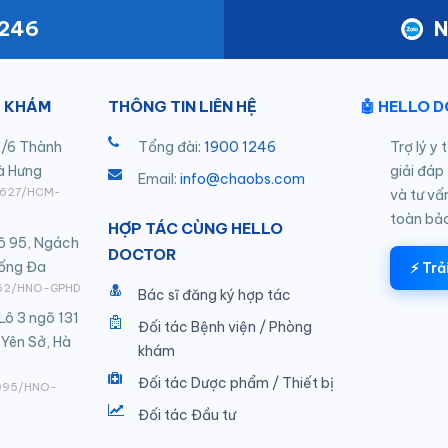
1246
N
 KHÁM
THÔNG TIN LIÊN HỆ
🤖 HELLO 
/6 Thành
Tổng đài:
1900 1246
Trợ lý y 
à Hưng
giải đáp
Email:
info@chaobs.com
10627/HCM-
và tư vấ
toàn bả
HỢP TÁC CÙNG HELLO
õ 95, Ngách
DOCTOR
Đống Đa
⚡ Trả
 562/HNO-GPHD
Bác sĩ đăng ký hợp tác
Lô 3 ngõ 131
Đối tác Bệnh viện / Phòng
 Yên Sở, Hà
khám
Đối tác Dược phẩm / Thiết bị
3095/HNO-
Đối tác Đầu tư