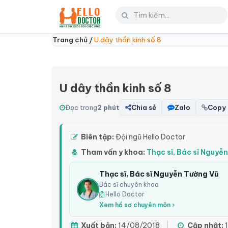
Trang chủ /
U dây thần kinh số 8
U dây thần kinh số 8
Đọc trong
2 phút
Chia sẻ
Zalo
Copy 
Biên tập:
Đội ngũ Hello Doctor
Tham vấn y khoa:
Thạc sĩ, Bác sĩ Nguyễ
Thạc sĩ, Bác sĩ Nguyễn Tường Vũ
Bác sĩ chuyên khoa
Hello Doctor
Xem hồ sơ chuyên môn ›
Xuất bản:
14/08/2018
|
Cập nhật:
1